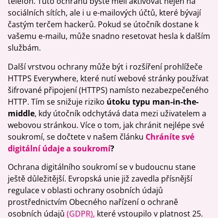
telefon. Tuto ochranu byste měli aktivovat nejen na
sociálních sítích, ale i u e-mailových účtů, které bývají
častým terčem hackerů. Pokud se útočník dostane k
vašemu e-mailu, může snadno resetovat hesla k dalším
službám.
Další vrstvou ochrany může být i rozšíření prohlížeče
HTTPS Everywhere, které nutí webové stránky používat
šifrované připojení (HTTPS) namísto nezabezpečeného
HTTP. Tím se snižuje riziko
útoku typu man-in-the-
middle
, kdy útočník odchytává data mezi uživatelem a
webovou stránkou. Více o tom, jak chránit nejlépe své
soukromí, se dočtete v našem článku
Chráníte své
digitální údaje a soukromí
?
Ochrana digitálního soukromí se v budoucnu stane
ještě důležitější. Evropská unie již zavedla přísnější
regulace v oblasti ochrany osobních údajů
prostřednictvím Obecného nařízení o ochraně
osobních údajů
(GDPR),
které vstoupilo v platnost 25.