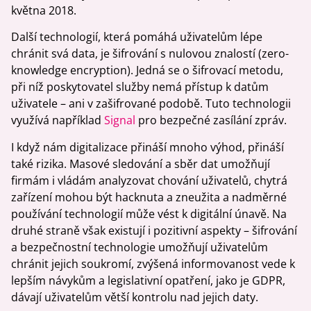
května 2018.
Další technologií, která pomáhá uživatelům lépe
chránit svá data, je šifrování s nulovou znalostí (zero-
knowledge encryption). Jedná se o šifrovací metodu,
při níž poskytovatel služby nemá přístup k datům
uživatele – ani v zašifrované podobě. Tuto technologii
využívá například
Signal
pro bezpečné zasílání zpráv.
I když nám digitalizace přináší mnoho výhod, přináší
také rizika. Masové sledování a sběr dat umožňují
firmám i vládám analyzovat chování uživatelů, chytrá
zařízení mohou být hacknuta a zneužita a nadměrné
používání technologií může vést k digitální únavě. Na
druhé straně však existují i pozitivní aspekty – šifrování
a bezpečnostní technologie umožňují uživatelům
chránit jejich soukromí, zvýšená informovanost vede k
lepším návykům a legislativní opatření, jako je GDPR,
dávají uživatelům větší kontrolu nad jejich daty.