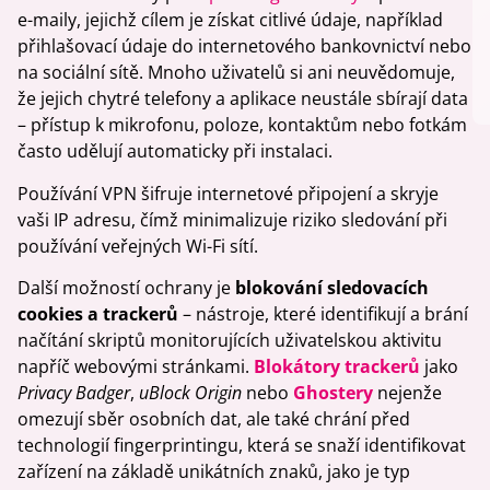
e-maily, jejichž cílem je získat citlivé údaje, například
přihlašovací údaje do internetového bankovnictví nebo
na sociální sítě. Mnoho uživatelů si ani neuvědomuje,
že jejich chytré telefony a aplikace neustále sbírají data
– přístup k mikrofonu, poloze, kontaktům nebo fotkám
často udělují automaticky při instalaci.
Používání VPN šifruje internetové připojení a skryje
vaši IP adresu, čímž minimalizuje riziko sledování při
používání veřejných Wi-Fi sítí.
Další možností ochrany je
blokování sledovacích
cookies a trackerů
– nástroje, které identifikují a brání
načítání skriptů monitorujících uživatelskou aktivitu
napříč webovými stránkami.
Blokátory trackerů
jako
Privacy Badger
,
uBlock Origin
nebo
Ghostery
nejenže
omezují sběr osobních dat, ale také chrání před
technologií fingerprintingu, která se snaží identifikovat
zařízení na základě unikátních znaků, jako je typ