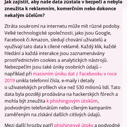
Jak zajistit, aby naše data zůstala v bezpečí a nebyla
zneužita k reklamním, komerčním nebo dokonce
nekalým účelům?
Ztráta soukromí na internetu může mít různé podoby.
Velké technologické společnosti, jako jsou Google,
Facebook či Amazon, sledují chování uživatelů a
využívají tato data k cílené reklamě. Každý klik, každé
hledání a každá interakce jsou zaznamenávány
prostřednictvím cookies a analytických nástrojů.
Nebezpečím jsou také úniky osobních údajů –
například při
masivním úniku dat z Facebooku v roce
2019
unikla telefonní čísla, e-maily i detaily
o uživatelských profilech více než 530 milionů lidí. Tato
data byla později prodávána na hackerských fórech a
mohla být zneužita
k phishingovým útokům
,
podvodným telefonátům nebo cíleným kampaním
zaměřeným na získání dalších citlivých údajů.
Mezi další hrozby patří
phishingové útoky
a podvodné