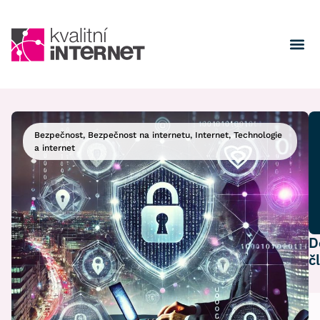
Bezpečnost
,
Bezpečnost na internetu
,
Internet
,
Technologie
a internet
D
č