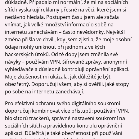
důkladně. Připadalo mi normální, že mi na sociálních
sítích vyskakují reklamy přesně na věci, které jsem si
nedávno hledala. Postupem času jsem ale začala
vnímat, jak velké množství informací o sobě na
internetu zanechávám – často nevědomky. Největší
změna přišla ve chvíli, kdy jsem zjistila, že moje osobní
údaje mohly uniknout při jednom z velkých
hackerských útoků. Od té doby jsem změnila své
návyky – používám VPN, šifrované zprávy, anonymní
vyhledávače a důsledně kontroluji oprávnění aplikací.
Moje zkušenost mi ukázala, jak důležité je být
obezřetný. Doporučuji všem, aby si ověřili, jaké stopy
po sobě na internetu zanechávají.
Pro efektivní ochranu svého digitálního soukromí
doporučuji kombinovat více přístupů: používání VPN,
blokátorů trackerů, správné nastavení soukromí na
sociálních sítích a pravidelnou kontrolu oprávnění
aplikací. Důležitá je také obezřetnost při používání