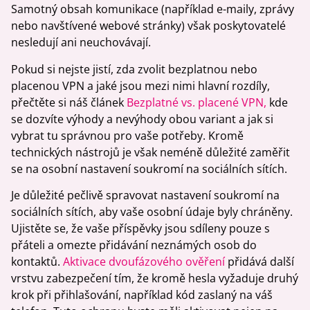
Samotný obsah komunikace (například e-maily, zprávy
nebo navštívené webové stránky) však poskytovatelé
nesledují ani neuchovávají.
Pokud si nejste jistí, zda zvolit bezplatnou nebo
placenou VPN a jaké jsou mezi nimi hlavní rozdíly,
přečtěte si náš článek
Bezplatné vs. placené VPN,
kde
se dozvíte výhody a nevýhody obou variant a jak si
vybrat tu správnou pro vaše potřeby. Kromě
technických nástrojů je však neméně důležité zaměřit
se na osobní nastavení soukromí na sociálních sítích.
Je důležité pečlivě spravovat nastavení soukromí na
sociálních sítích, aby vaše osobní údaje byly chráněny.
Ujistěte se, že vaše příspěvky jsou sdíleny pouze s
přáteli a omezte přidávání neznámých osob do
kontaktů.
Aktivace dvoufázového ověření
přidává další
vrstvu zabezpečení tím, že kromě hesla vyžaduje druhý
krok při přihlašování, například kód zaslaný na váš