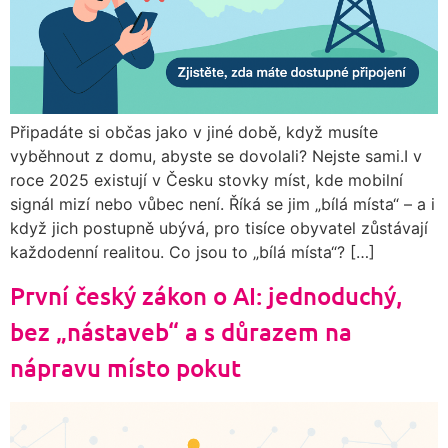
Připadáte si občas jako v jiné době, když musíte
vyběhnout z domu, abyste se dovolali? Nejste sami.I v
roce 2025 existují v Česku stovky míst, kde mobilní
signál mizí nebo vůbec není. Říká se jim „bílá místa“ – a i
když jich postupně ubývá, pro tisíce obyvatel zůstávají
každodenní realitou. Co jsou to „bílá místa“? […]
První český zákon o AI: jednoduchý,
bez „nástaveb“ a s důrazem na
nápravu místo pokut