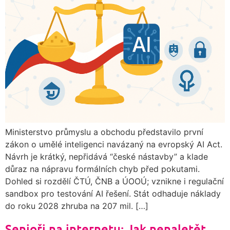
Ministerstvo průmyslu a obchodu představilo první
zákon o umělé inteligenci navázaný na evropský AI Act.
Návrh je krátký, nepřidává “české nástavby” a klade
důraz na nápravu formálních chyb před pokutami.
Dohled si rozdělí ČTÚ, ČNB a ÚOOÚ; vznikne i regulační
sandbox pro testování AI řešení. Stát odhaduje náklady
do roku 2028 zhruba na 207 mil. […]
Senioři na internetu: Jak nenaletět