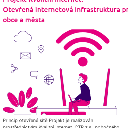
Otevřená internetová infrastruktura p
obce a města
Princip otevřené sítě Projekt je realizován
prostřednictvím Kvalitní internet ICTP z.s., pobočného