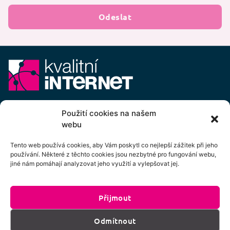
Odeslat
E-mail:
info@kvalitni-internet.cz
Použití cookies na našem
webu
Stanovy
pobočného spolku Kvalitní internet ICTP, z.s.
Cenový výměr pobočného spolku Kvalitní internet ICTP, z.s.
Tento web používá cookies, aby Vám poskytl co nejlepší zážitek při jeho
používání. Některé z těchto cookies jsou nezbytné pro fungování webu,
Přihlášení k odběru newsletteru
jiné nám pomáhají analyzovat jeho využití a vylepšovat jej.
Přijmout
Kliknutím na tlačítko souhlasíte se zpracováním
Odmítnout
os. údajů dle podmínek uvedených
zde
.