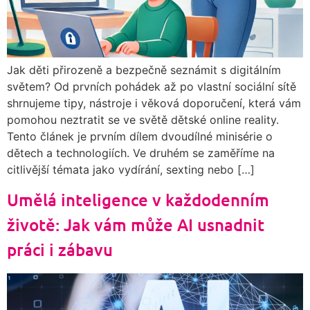
Jak děti přirozeně a bezpečně seznámit s digitálním
světem? Od prvních pohádek až po vlastní sociální sítě
shrnujeme tipy, nástroje i věková doporučení, která vám
pomohou neztratit se ve světě dětské online reality.
Tento článek je prvním dílem dvoudílné minisérie o
dětech a technologiích. Ve druhém se zaměříme na
citlivější témata jako vydírání, sexting nebo […]
Umělá inteligence v každodenním
životě: Jak vám může AI usnadnit
práci i zábavu