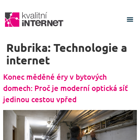
Rubrika:
Technologie a
internet
Konec měděné éry v bytových
domech: Proč je moderní optická síť
jedinou cestou vpřed