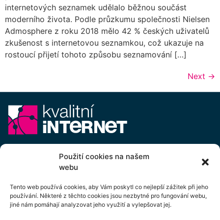
internetových seznamek udělalo běžnou součást
moderního života. Podle průzkumu společnosti Nielsen
Admosphere z roku 2018 mělo 42 % českých uživatelů
zkušenost s internetovou seznamkou, což ukazuje na
rostoucí přijetí tohoto způsobu seznamování […]
Next
→
E-mail:
info@kvalitni-internet.cz
Použití cookies na našem
webu
Stanovy
pobočného spolku Kvalitní internet ICTP, z.s.
Cenový výměr pobočného spolku Kvalitní internet ICTP, z.s.
Tento web používá cookies, aby Vám poskytl co nejlepší zážitek při jeho
používání. Některé z těchto cookies jsou nezbytné pro fungování webu,
Přihlášení k odběru newsletteru
jiné nám pomáhají analyzovat jeho využití a vylepšovat jej.