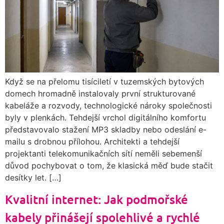
Když se na přelomu tisíciletí v tuzemských bytových
domech hromadně instalovaly první strukturované
kabeláže a rozvody, technologické nároky společnosti
byly v plenkách. Tehdejší vrchol digitálního komfortu
představovalo stažení MP3 skladby nebo odeslání e-
mailu s drobnou přílohou. Architekti a tehdejší
projektanti telekomunikačních sítí neměli sebemenší
důvod pochybovat o tom, že klasická měď bude stačit
desítky let. […]
Kvalitní internet: Jak podmořské
kabely přinášejí spolehlivé a rychlé