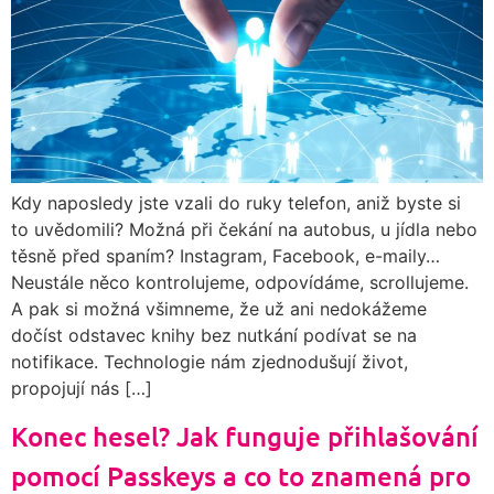
Kdy naposledy jste vzali do ruky telefon, aniž byste si
to uvědomili? Možná při čekání na autobus, u jídla nebo
těsně před spaním? Instagram, Facebook, e-maily…
Neustále něco kontrolujeme, odpovídáme, scrollujeme.
A pak si možná všimneme, že už ani nedokážeme
dočíst odstavec knihy bez nutkání podívat se na
notifikace. Technologie nám zjednodušují život,
propojují nás […]
Konec hesel? Jak funguje přihlašování
pomocí Passkeys a co to znamená pro