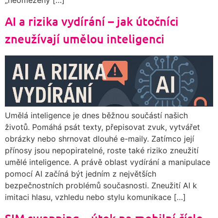
AI a rizika vydírání – jak útočníci
zneužívají umělou inteligenci
Umělá inteligence je dnes běžnou součástí našich
životů. Pomáhá psát texty, přepisovat zvuk, vytvářet
obrázky nebo shrnovat dlouhé e-maily. Zatímco její
přínosy jsou nepopiratelné, roste také riziko zneužití
umělé inteligence. A právě oblast vydírání a manipulace
pomocí AI začíná být jedním z největších
bezpečnostních problémů současnosti. Zneužití AI k
imitaci hlasu, vzhledu nebo stylu komunikace […]