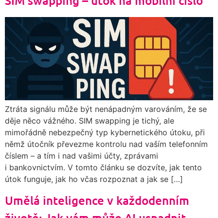
SIM swapping – útok na mobilní číslo
Ztráta signálu může být nenápadným varováním, že se
děje něco vážného. SIM swapping je tichý, ale
mimořádně nebezpečný typ kybernetického útoku, při
němž útočník převezme kontrolu nad vaším telefonním
číslem – a tím i nad vašimi účty, zprávami
i bankovnictvím. V tomto článku se dozvíte, jak tento
útok funguje, jak ho včas rozpoznat a jak se […]
Umělá inteligence v každodenním
životě: Jak vám může AI usnadnit