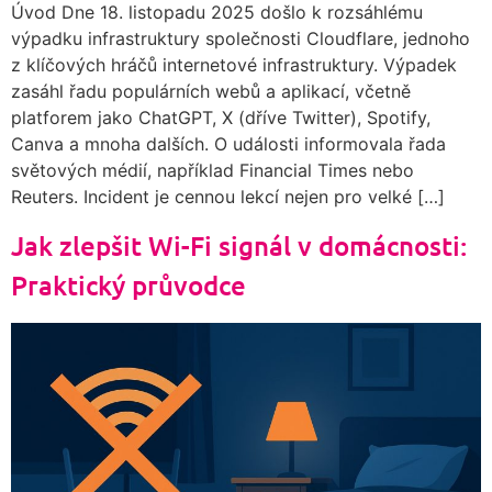
Úvod Dne 18. listopadu 2025 došlo k rozsáhlému
výpadku infrastruktury společnosti Cloudflare, jednoho
z klíčových hráčů internetové infrastruktury. Výpadek
zasáhl řadu populárních webů a aplikací, včetně
platforem jako ChatGPT, X (dříve Twitter), Spotify,
Canva a mnoha dalších. O události informovala řada
světových médií, například Financial Times nebo
Reuters. Incident je cennou lekcí nejen pro velké […]
Jak zlepšit Wi-Fi signál v domácnosti:
Praktický průvodce