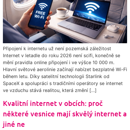
Připojení k internetu už není pozemská záležitost
Internet v letadle do roku 2026 není scifi, konečně se
mění pravidla online připojení i ve výšce 10 000 m.
Hlavní světové aerolinie začínají nabízet bezplatné Wi-Fi
během letu. Díky satelitní technologii Starlink od
SpaceX a spolupráci s tradičními operátory se internet
ve vzduchu stává realitou, která změní […]
Kvalitní internet v obcích: proč
některé vesnice mají skvělý internet a
jiné ne