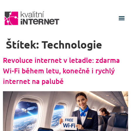
Štítek:
Technologie
Revoluce internet v letadle: zdarma
Wi-Fi během letu, konečně i rychlý
internet na palubě