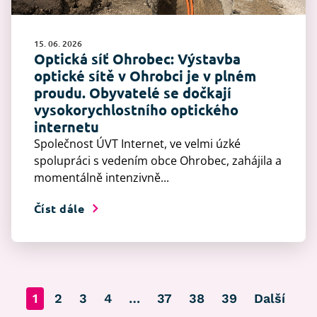
15. 06. 2026
Optická síť Ohrobec: Výstavba
optické sítě v Ohrobci je v plném
proudu. Obyvatelé se dočkají
vysokorychlostního optického
internetu
Společnost ÚVT Internet, ve velmi úzké
spolupráci s vedením obce Ohrobec, zahájila a
momentálně intenzivně...
Číst dále
1
2
3
4
…
37
38
39
Další