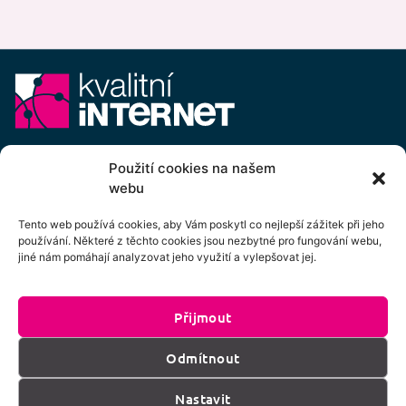
E-mail:
info@kvalitni-internet.cz
Použití cookies na našem
webu
Stanovy
pobočného spolku Kvalitní internet ICTP, z.s.
Cenový výměr pobočného spolku Kvalitní internet ICTP, z.s.
Tento web používá cookies, aby Vám poskytl co nejlepší zážitek při jeho
používání. Některé z těchto cookies jsou nezbytné pro fungování webu,
Přihlášení k odběru newsletteru
jiné nám pomáhají analyzovat jeho využití a vylepšovat jej.
Přijmout
Kliknutím na tlačítko souhlasíte se zpracováním
Odmítnout
os. údajů dle podmínek uvedených
zde
.
Nastavit