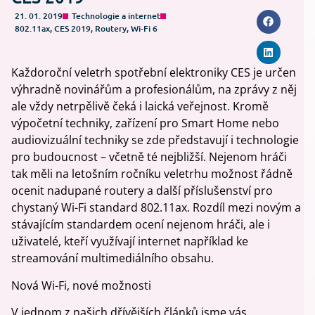
21. 01. 2019
Technologie a internet
802.11ax
,
CES 2019
,
Routery
,
Wi-Fi 6
Každoroční veletrh spotřební elektroniky CES je určen
výhradně novinářům a profesionálům, na zprávy z něj
ale vždy netrpělivě čeká i laická veřejnost. Kromě
výpočetní techniky, zařízení pro Smart Home nebo
audiovizuální techniky se zde představují i technologie
pro budoucnost – včetně té nejbližší. Nejenom hráči
tak měli na letošním ročníku veletrhu možnost řádně
ocenit nadupané routery a další příslušenství pro
chystaný Wi-Fi standard 802.11ax. Rozdíl mezi novým a
stávajícím standardem ocení nejenom hráči, ale i
uživatelé, kteří využívají internet například ke
streamování multimediálního obsahu.
Nová Wi-Fi, nové možnosti
V jednom z našich dřívějších článků jsme vás