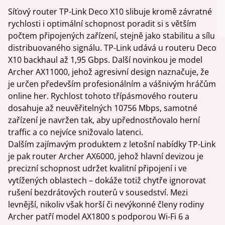
Síťový router TP-Link Deco X10 slibuje kromě závratné
rychlosti i optimální schopnost poradit si s větším
počtem připojených zařízení, stejně jako stabilitu a sílu
distribuovaného signálu. TP-Link udává u routeru Deco
X10 backhaul až 1,95 Gbps. Další novinkou je model
Archer AX11000, jehož agresivní design naznačuje, že
je určen především profesionálním a vášnivým hráčům
online her. Rychlost tohoto třípásmového routeru
dosahuje až neuvěřitelných 10756 Mbps, samotné
zařízení je navržen tak, aby upřednostňovalo herní
traffic a co nejvíce snižovalo latenci.
Dalším zajímavým produktem z letošní nabídky TP-Link
je pak router Archer AX6000, jehož hlavní devizou je
precizní schopnost udržet kvalitní připojení i ve
vytížených oblastech – dokáže totiž chytře ignorovat
rušení bezdrátových routerů v sousedství. Mezi
levnější, nikoliv však horší či nevýkonné členy rodiny
Archer patří model AX1800 s podporou Wi-Fi 6 a