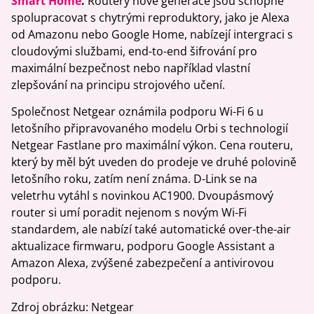
Smart Home
.
Routery nové generace jsou schopné
spolupracovat s chytrými reproduktory, jako je Alexa
od Amazonu nebo Google Home, nabízejí intergraci s
cloudovými službami, end-to-end šifrování pro
maximální bezpečnost nebo například vlastní
zlepšování na principu strojového učení.
Společnost Netgear oznámila podporu Wi-Fi 6 u
letošního připravovaného modelu Orbi s technologií
Netgear Fastlane pro maximální výkon. Cena routeru,
který by měl být uveden do prodeje ve druhé polovině
letošního roku, zatím není známa. D-Link se na
veletrhu vytáhl s novinkou AC1900. Dvoupásmový
router si umí poradit nejenom s novým Wi-Fi
standardem, ale nabízí také automatické over-the-air
aktualizace firmwaru, podporu Google Assistant a
Amazon Alexa, zvýšené zabezpečení a antivirovou
podporu.
Zdroj obrázku: Netgear