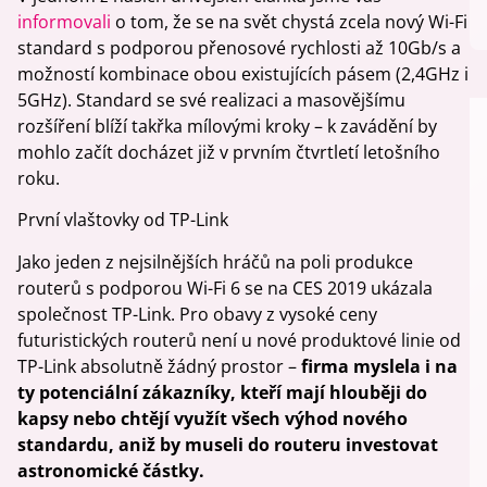
informovali
o tom, že se na svět chystá zcela nový Wi-Fi
standard s podporou přenosové rychlosti až 10Gb/s a
možností kombinace obou existujících pásem (2,4GHz i
5GHz). Standard se své realizaci a masovějšímu
rozšíření blíží takřka mílovými kroky – k zavádění by
mohlo začít docházet již v prvním čtvrtletí letošního
roku.
První vlaštovky od TP-Link
Jako jeden z nejsilnějších hráčů na poli produkce
routerů s podporou Wi-Fi 6 se na CES 2019 ukázala
společnost TP-Link. Pro obavy z vysoké ceny
futuristických routerů není u nové produktové linie od
TP-Link absolutně žádný prostor –
firma myslela i na
ty potenciální zákazníky, kteří mají hlouběji do
kapsy nebo chtějí využít všech výhod nového
standardu, aniž by museli do routeru investovat
astronomické částky.