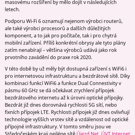
masovému rozšíření by mělo dojít v následujících
letech.
Podporu Wi-Fi 6 oznamují nejenom výrobci routerů,
ale také výrobci procesorů a dalších důležitých
komponent, a to jak pro počítače, tak i pro chytrá
mobilní zařízení. Příliš konkrétní obrysy ale tyto plány
zatím nenabírají – většina výrobců udává jako rok
prvotního zavádění do praxe rok 2020.
V této době by už měly být dostupná zařízení s WiFi6 i
pro internetovou infrastrukturu a bezdrátové sítě. Díky
kombinaci funkcí WiFi6 a funkce Dual Connestivity v
pásmu 60 GHz se dá očekávat zrychlení přípojek
bezdrátového internetu až k úrovni optické přípojky.
Bezdrát již dnes dorovnává rychlosti 5G sítí, nebo
fixních přípojek LTE. Rychlosti přípojek již dnes ovlivňují
technologie vyšších vrstev sítě a vzdálenost od optické
přípojné infrastruktury. V tomto směru jsou ve
Středočeském kraji nejlépe sítě
Újezd.Net
,
ÚVT Internet