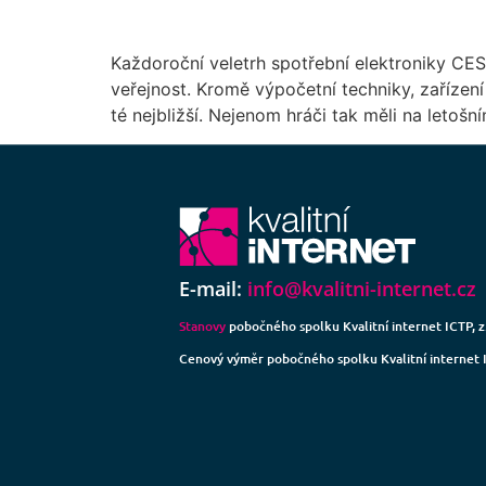
Každoroční veletrh spotřební elektroniky CES
veřejnost. Kromě výpočetní techniky, zařízen
té nejbližší. Nejenom hráči tak měli na leto
E-mail:
info@kvalitni-internet.cz
Stanovy
pobočného spolku Kvalitní internet ICTP, z.
Cenový výměr pobočného spolku Kvalitní internet IC