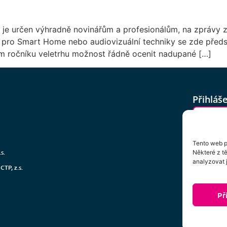
 je určen výhradně novinářům a profesionálům, na zprávy z n
í pro Smart Home nebo audiovizuální techniky se zde předs
šním ročníku veletrhu možnost řádně ocenit nadupané […]
Přihláš
Tento web p
Kliknu
s.
Některé z t
zpracov
analyzovat j
TP, z.s.
uveden
Př
Př