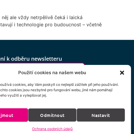
ěj ale vždy netrpělivě čeká i laická
tavují i technologie pro budoucnost – včetně
ení k odběru newsletteru
Použití cookies na našem webu
oužívá cookies, aby Vám poskytl co nejlepší zážitek při jeho používání.
tím na tlačítko souhlasíte se
ěchto cookies jsou nezbytné pro fungování webu, jiné nám pomáhají
áním os. údajů dle podmínek
eho využití a vylepšovat jej.
ých
zde
.
ijmout
Odmítnout
Nastavit
ihlásit k odběru
Ochrana osobních údajů