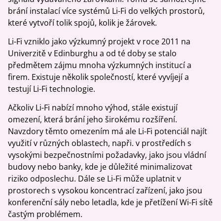
brání instalací více systémů Li-Fi do velkých prostorů,
které vytvoří tolik spojů, kolik je žárovek.
Li-Fi vzniklo jako výzkumný projekt v roce 2011 na
Univerzitě v Edinburghu a od té doby se stalo
předmětem zájmu mnoha výzkumných institucí a
firem. Existuje několik společností, které vyvíjejí a
testují Li-Fi technologie.
Ačkoliv Li-Fi nabízí mnoho výhod, stále existují
omezení, která brání jeho širokému rozšíření.
Navzdory těmto omezením má ale Li-Fi potenciál najít
využití v různých oblastech, napři. v prostředích s
vysokými bezpečnostními požadavky, jako jsou vládní
budovy nebo banky, kde je důležité minimalizovat
riziko odposlechu. Dále se Li-Fi může uplatnit v
prostorech s vysokou koncentrací zařízení, jako jsou
konferenční sály nebo letadla, kde je přetížení Wi-Fi sítě
častým problémem.