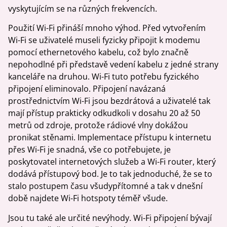
vyskytujícím se na různých frekvencích.
Použití Wi-Fi přináší mnoho výhod. Před vytvořením
Wi-Fi se uživatelé museli fyzicky připojit k modemu
pomocí ethernetového kabelu, což bylo značně
nepohodlné při představě vedení kabelu z jedné strany
kanceláře na druhou. Wi-Fi tuto potřebu fyzického
připojení eliminovalo. Připojení navázaná
prostřednictvím Wi-Fi jsou bezdrátová a uživatelé tak
mají přístup prakticky odkudkoli v dosahu 20 až 50
metrů od zdroje, protože rádiové vlny dokážou
pronikat stěnami. Implementace přístupu k internetu
přes Wi-Fi je snadná, vše co potřebujete, je
poskytovatel internetových služeb a Wi-Fi router, který
dodává přístupový bod. Je to tak jednoduché, že se to
stalo postupem času všudypřítomné a tak v dnešní
době najdete Wi-Fi hotspoty téměř všude.
Jsou tu také ale určité nevýhody. Wi-Fi připojení bývají