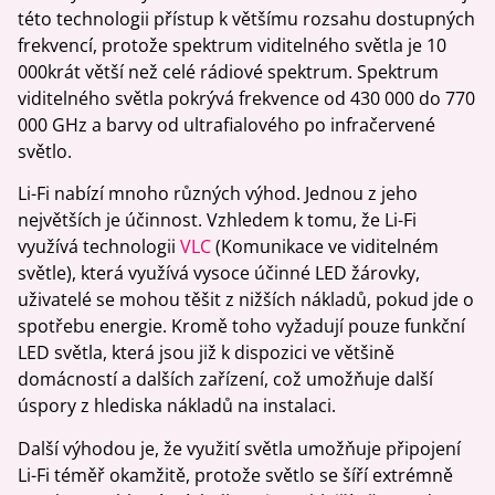
této technologii přístup k většímu rozsahu dostupných
frekvencí, protože spektrum viditelného světla je 10
000krát větší než celé rádiové spektrum. Spektrum
viditelného světla pokrývá frekvence od 430 000 do 770
000 GHz a barvy od ultrafialového po infračervené
světlo.
Li-Fi nabízí mnoho různých výhod. Jednou z jeho
největších je účinnost. Vzhledem k tomu, že Li-Fi
využívá technologii
VLC
(Komunikace ve viditelném
světle), která využívá vysoce účinné LED žárovky,
uživatelé se mohou těšit z nižších nákladů, pokud jde o
spotřebu energie. Kromě toho vyžadují pouze funkční
LED světla, která jsou již k dispozici ve většině
domácností a dalších zařízení, což umožňuje další
úspory z hlediska nákladů na instalaci.
Další výhodou je, že využití světla umožňuje připojení
Li-Fi téměř okamžitě, protože světlo se šíří extrémně