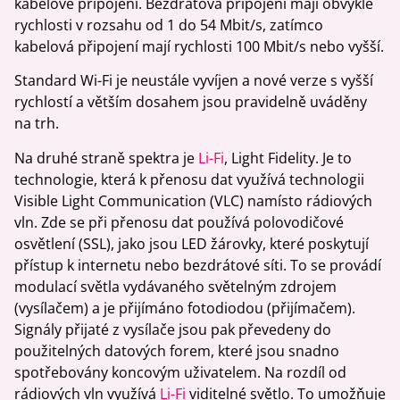
kabelové připojení. Bezdrátová připojení mají obvykle
rychlosti v rozsahu od 1 do 54 Mbit/s, zatímco
kabelová připojení mají rychlosti 100 Mbit/s nebo vyšší.
Standard Wi-Fi je neustále vyvíjen a nové verze s vyšší
rychlostí a větším dosahem jsou pravidelně uváděny
na trh.
Na druhé straně spektra je
Li-Fi
, Light Fidelity. Je to
technologie, která k přenosu dat využívá technologii
Visible Light Communication (VLC) namísto rádiových
vln. Zde se při přenosu dat používá polovodičové
osvětlení (SSL), jako jsou LED žárovky, které poskytují
přístup k internetu nebo bezdrátové síti. To se provádí
modulací světla vydávaného světelným zdrojem
(vysílačem) a je přijímáno fotodiodou (přijímačem).
Signály přijaté z vysílače jsou pak převedeny do
použitelných datových forem, které jsou snadno
spotřebovány koncovým uživatelem. Na rozdíl od
rádiových vln využívá
Li-Fi
viditelné světlo. To umožňuje