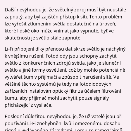
Další nevýhodou je, že světelný zdroj musí být neustále
zapnutý, aby byl zajištěn přístup k síti. Tento problém
lze vyřešit ztlumením světla dostatečně na úroveň,
které lidské oko může vnímat jako vypnuté, byť ve
skutečnosti je světlo stále zapnuté.
Li-Fi připojení díky přenosu dat skrze světlo je náchylný
k vnějšímu rušení. Fotodiody jsou schopny zachytit
světlo z konkurenčních zdrojů světla, jako je sluneční
světlo a jiné formy osvětlení, což by mohlo potenciálně
vytvářet šum v přijímači a způsobit narušení sítě. Ve
většině těchto systémů je tedy na fotodiodových
zařízeních instalován optický filtr za účelem filtrování
šumu, aby přijímač mohl zachytit pouze signály
přicházející z vysílače.
Poslední důležitou nevýhodou je, že uživatelé jsou při
používání Li-Fi znehybněni kvůli omezenému dosahu
signálu vydávaného žárovkami. Tomu se samozřejmě