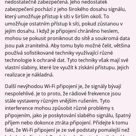
nedostatečně zabezpečená. Jeho nedostatek
zabezpečení pochází z jeho širokého dosahu signálu,
který umožňuje přístup k síti v širším okolí. To
umožňuje ostatním přístup k síti, pokud zůstanou v
jejím dosahu. I když je připojení chráněno heslem,
mohou se pokusit proniknout do sítě a soukromá data
jsou pak zranitelná. Aby tomu bylo možné čelit, většina
používá sofistikované techniky využívající různé
technologie k ochraně dat. Tyto techniky však mají své
vlastní slabiny, které lze využít k získání přístupu. Jejich
realizace je nákladná.
Další nevýhodou Wi-Fi připojení je, že signály bývají
nespolehlivé. Je to proto, že rádiové frekvence jsou
stále vystaveny různým vnějším rušením. Tyto
interference mohou způsobit různé problémy s
připojením, jako je poskytování slabého signálu, špatný
příjem nebo dokonce ztráta připojení. Přidejte k tomu
fakt, že Wi-Fi připojení je ze své podstaty pomalejší než