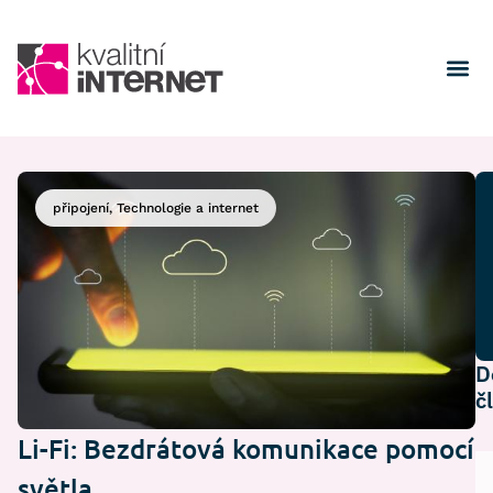
připojení
,
Technologie a internet
D
č
Li-Fi: Bezdrátová komunikace pomocí
světla