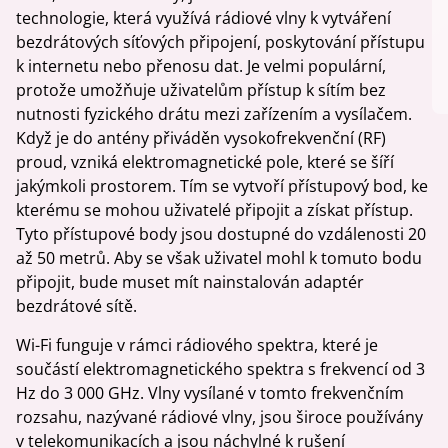
technologie, která využívá rádiové vlny k vytváření
bezdrátových síťových připojení, poskytování přístupu
k internetu nebo přenosu dat. Je velmi populární,
protože umožňuje uživatelům přístup k sítím bez
nutnosti fyzického drátu mezi zařízením a vysílačem.
Když je do antény přiváděn vysokofrekvenční (RF)
proud, vzniká elektromagnetické pole, které se šíří
jakýmkoli prostorem. Tím se vytvoří přístupový bod, ke
kterému se mohou uživatelé připojit a získat přístup.
Tyto přístupové body jsou dostupné do vzdálenosti 20
až 50 metrů. Aby se však uživatel mohl k tomuto bodu
připojit, bude muset mít nainstalován adaptér
bezdrátové sítě.
Wi-Fi funguje v rámci rádiového spektra, které je
součástí elektromagnetického spektra s frekvencí od 3
Hz do 3 000 GHz. Vlny vysílané v tomto frekvenčním
rozsahu, nazývané rádiové vlny, jsou široce používány
v telekomunikacích a jsou náchylné k rušení