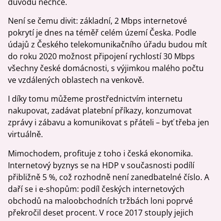
důvodu nechce.
Není se čemu divit: základní, 2 Mbps internetové
pokrytí je dnes na téměř celém území Česka. Podle
údajů z Českého telekomunikačního úřadu budou mít
do roku 2020 možnost připojení rychlostí 30 Mbps
všechny české domácnosti, s výjimkou malého počtu
ve vzdálených oblastech na venkově.
I díky tomu můžeme prostřednictvím internetu
nakupovat, zadávat platební příkazy, konzumovat
zprávy i zábavu a komunikovat s přáteli – byť třeba jen
virtuálně.
Mimochodem, profituje z toho i česká ekonomika.
Internetový byznys se na HDP v současnosti podílí
přibližně 5 %, což rozhodně není zanedbatelné číslo. A
daří se i e-shopům: podíl českých internetových
obchodů na maloobchodních tržbách loni poprvé
překročil deset procent. V roce 2017 stouply jejich