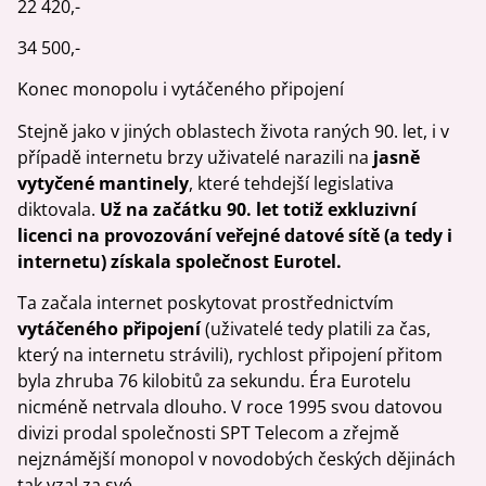
22 420,-
34 500,-
Konec monopolu i vytáčeného připojení
Stejně jako v jiných oblastech života raných 90. let, i v
případě internetu brzy uživatelé narazili na
jasně
vytyčené mantinely
, které tehdejší legislativa
diktovala.
Už na začátku 90. let totiž exkluzivní
licenci na provozování veřejné datové sítě (a tedy i
internetu) získala společnost Eurotel.
Ta začala internet poskytovat prostřednictvím
vytáčeného připojení
(uživatelé tedy platili za čas,
který na internetu strávili), rychlost připojení přitom
byla zhruba 76 kilobitů za sekundu. Éra Eurotelu
nicméně netrvala dlouho. V roce 1995 svou datovou
divizi prodal společnosti SPT Telecom a zřejmě
nejznámější monopol v novodobých českých dějinách
tak vzal za své.