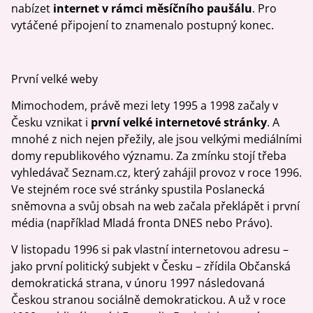
nabízet
internet v rámci měsíčního paušálu
. Pro
vytáčené připojení to znamenalo postupný konec.
První velké weby
Mimochodem, právě mezi lety 1995 a 1998 začaly v
Česku vznikat i
první velké internetové stránky
. A
mnohé z nich nejen přežily, ale jsou velkými mediálními
domy republikového významu. Za zmínku stojí třeba
vyhledávač Seznam.cz, který zahájil provoz v roce 1996.
Ve stejném roce své stránky spustila Poslanecká
sněmovna a svůj obsah na web začala překlápět i první
média (například Mladá fronta DNES nebo Právo).
V listopadu 1996 si pak vlastní internetovou adresu –
jako první politický subjekt v Česku – zřídila Občanská
demokratická strana, v únoru 1997 následovaná
Českou stranou sociálně demokratickou. A už v roce