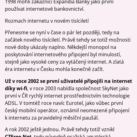
1998 mohli zákazníci Expandia Banky jako první
používat internetové bankovnictví.
Rozmach internetu v novém tisíciletí
Přenesme se nyní v čase o pár let později, tedy na
začátek nového tisíciletí. Právě tehdy se totiž možnosti
nové doby ukázaly naplno. Někdejší monopol na
poskytování internetového připojení byl minulostí,
stejně jako vysoké ceny za vytáčený internet. A zlatá
éra internetu v Česku mohla konečně začít.
Už v roce 2002 se první uživatelé připojili na internet
díky wi-fi
, v roce 2003 nabídla společnost SkyNet jako
první v ČR rychlý internet prostřednictvím technologie
ADSL. V tomtéž roce navíc Eurotel, jako vůbec první
český mobilní operátor, oznámil neomezené připojení
k internetu za pravidelný měsíční paušál.
A rok 2002 ještě jednou. Právě tehdy totiž vznikl
CZFree.Net
, tedy původně pražská amatérská