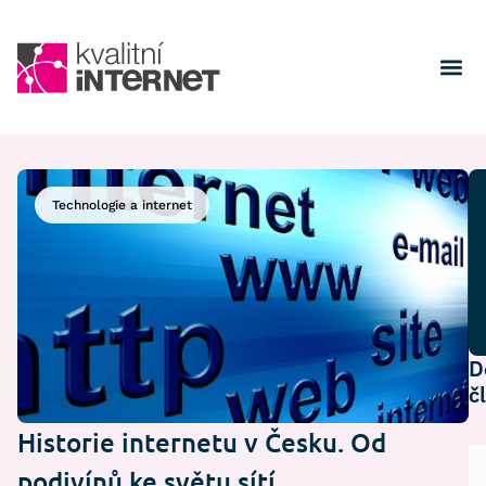
Technologie a internet
D
č
Historie internetu v Česku. Od
podivínů ke světu sítí