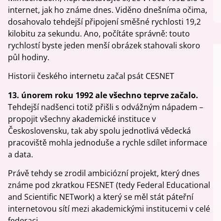
internet, jak ho známe dnes. Viděno dnešníma očima,
dosahovalo tehdejší připojení směšné rychlosti 19,2
kilobitu za sekundu. Ano, počítáte správně: touto
rychlostí byste jeden menší obrázek stahovali skoro
půl hodiny.
Historii českého internetu začal psát CESNET
13. únorem roku 1992 ale všechno teprve začalo.
Tehdejší nadšenci totiž přišli s odvážným nápadem –
propojit všechny akademické instituce v
Československu, tak aby spolu jednotlivá vědecká
pracoviště mohla jednoduše a rychle sdílet informace
a data.
Právě tehdy se zrodil ambiciózní projekt, který dnes
známe pod zkratkou FESNET (tedy Federal Educational
and Scientific NETwork) a který se měl stát páteřní
internetovou sítí mezi akademickými institucemi v celé
federaci.