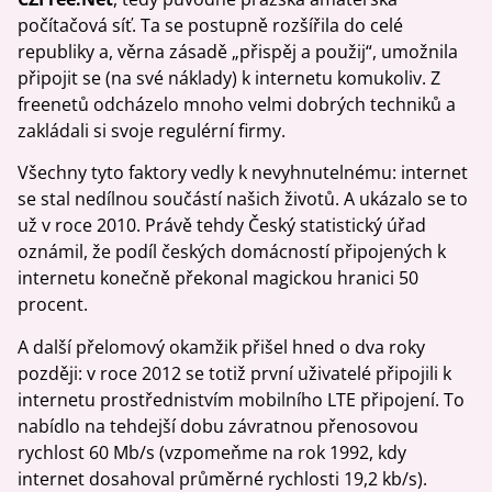
počítačová síť. Ta se postupně rozšířila do celé
republiky a, věrna zásadě „přispěj a použij“, umožnila
připojit se (na své náklady) k internetu komukoliv. Z
freenetů odcházelo mnoho velmi dobrých techniků a
zakládali si svoje regulérní firmy.
Všechny tyto faktory vedly k nevyhnutelnému: internet
se stal nedílnou součástí našich životů. A ukázalo se to
už v roce 2010. Právě tehdy Český statistický úřad
oznámil, že podíl českých domácností připojených k
internetu konečně překonal magickou hranici 50
procent.
A další přelomový okamžik přišel hned o dva roky
později: v roce 2012 se totiž první uživatelé připojili k
internetu prostřednistvím mobilního LTE připojení. To
nabídlo na tehdejší dobu závratnou přenosovou
rychlost 60 Mb/s (vzpomeňme na rok 1992, kdy
internet dosahoval průměrné rychlosti 19,2 kb/s).