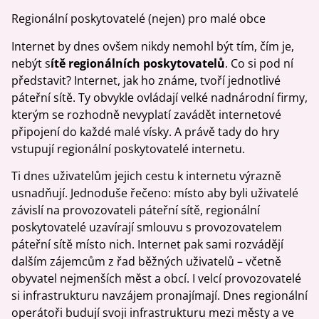
Regionální poskytovatelé (nejen) pro malé obce
Internet by dnes ovšem nikdy nemohl být tím, čím je,
nebýt s
ítě regionálních poskytovatelů
. Co si pod ní
představit? Internet, jak ho známe, tvoří jednotlivé
páteřní sítě. Ty obvykle ovládají velké nadnárodní firmy,
kterým se rozhodně nevyplatí zavádět internetové
připojení do každé malé vísky. A právě tady do hry
vstupují regionální poskytovatelé internetu.
Ti dnes uživatelům jejich cestu k internetu výrazně
usnadňují. Jednoduše řečeno: místo aby byli uživatelé
závislí na provozovateli páteřní sítě, regionální
poskytovatelé uzavírají smlouvu s provozovatelem
páteřní sítě místo nich. Internet pak sami rozvádějí
dalším zájemcům z řad běžných uživatelů – včetně
obyvatel nejmenších měst a obcí. I velcí provozovatelé
si infrastrukturu navzájem pronajímají. Dnes regionální
operátoři budují svoji infrastrukturu mezi městy a ve