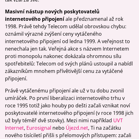
Masivní nástup nových poskytovatelů
internetového připojení
ale předznamenal až rok
1998. Právě tehdy Telecom udělal obrovskou chybu:
oznámil výrazné zvýšení ceny vytáčeného
internetového připojení od ledna 1999. A veřejnost to
nenechala jen tak. Veřejná akce s názvem Internetem
proti monopolu nakonec dokázala ohromnou sílu
spotřebitelů: Telecom od svých plánů ustoupil a nabídl
zákazníkům mnohem přívětivější cenu za vytáčené
připojení.
Právě vytáčenému připojení ale už v tu dobu zvonil
umíráček. Po první liberalizaci internetového trhu v
roce 1995 totiž jako houby po dešti začali vznikat noví
poskytovatelé internetového připojení (v roce 1998 jich
už byly téměř dvě stovky). Mezi nimi například
UVT
Internet
,
Eurosignal
nebo
Újezd.net
, Ti na začátku
nového tisíciletí přišli s přelomových přístupem: začali