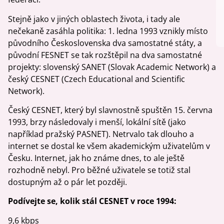
Stejně jako v jiných oblastech života, i tady ale
nečekaně zasáhla politika: 1. ledna 1993 vznikly místo
původního Československa dva samostatné státy, a
původní FESNET se tak rozštěpil na dva samostatné
projekty: slovenský SANET (Slovak Academic Network) a
český CESNET (Czech Educational and Scientific
Network).
Český CESNET, který byl slavnostně spuštěn 15. června
1993, brzy následovaly i menší, lokální sítě (jako
například pražský PASNET). Netrvalo tak dlouho a
internet se dostal ke všem akademickým uživatelům v
Česku. Internet, jak ho známe dnes, to ale ještě
rozhodně nebyl. Pro běžné uživatele se totiž stal
dostupným až o pár let později.
Podívejte se, kolik stál CESNET v roce 1994:
9,6 kbps