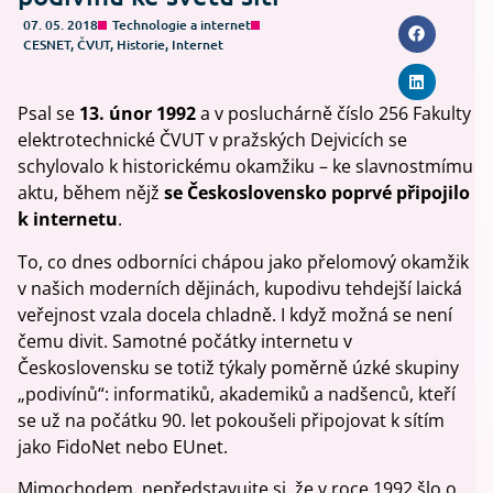
07. 05. 2018
Technologie a internet
CESNET
,
ČVUT
,
Historie
,
Internet
Psal se
13. únor 1992
a v posluchárně číslo 256 Fakulty
elektrotechnické ČVUT v pražských Dejvicích se
schylovalo k historickému okamžiku – ke slavnostmímu
aktu, během nějž
se Československo poprvé připojilo
k internetu
.
To, co dnes odborníci chápou jako přelomový okamžik
v našich moderních dějinách, kupodivu tehdejší laická
veřejnost vzala docela chladně. I když možná se není
čemu divit. Samotné počátky internetu v
Československu se totiž týkaly poměrně úzké skupiny
„podivínů“: informatiků, akademiků a nadšenců, kteří
se už na počátku 90. let pokoušeli připojovat k sítím
jako FidoNet nebo EUnet.
Mimochodem, nepředstavujte si, že v roce 1992 šlo o