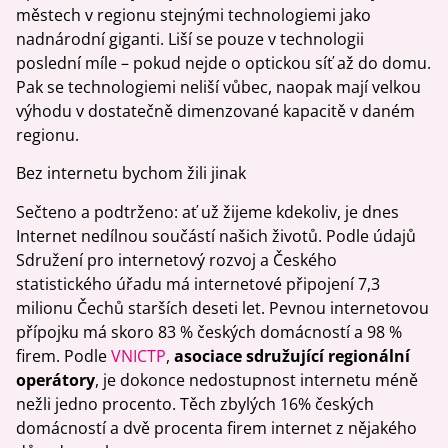
městech v regionu stejnými technologiemi jako
nadnárodní giganti. Liší se pouze v technologii
poslední míle – pokud nejde o optickou síť až do domu.
Pak se technologiemi neliší vůbec, naopak mají velkou
výhodu v dostatečně dimenzované kapacitě v daném
regionu.
Bez internetu bychom žili jinak
Sečteno a podtrženo: ať už žijeme kdekoliv, je dnes
Internet nedílnou součástí našich životů. Podle údajů
Sdružení pro internetový rozvoj a Českého
statistického úřadu má internetové připojení 7,3
milionu Čechů starších deseti let. Pevnou internetovou
přípojku má skoro 83 % českých domácností a 98 %
firem. Podle
VNICTP
,
asociace sdružující regionální
operátory
, je dokonce nedostupnost internetu méně
nežli jedno procento. Těch zbylých 16% českých
domácností a dvě procenta firem internet z nějakého