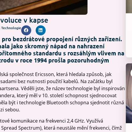
voluce v kapse
,
Technologie
pro bezdrátové propojení různých zařízení.
ínala jako skromný nápad na nahrazení
ypřítomného standardu s rozsáhlým vlivem na
 zrodu v roce 1994 prošla pozoruhodným
ská společnost Ericsson, která hledala způsob, jak
 sadami bez nutnosti použití kabelů. Na začátku byl
rtsena. Věděli jste, že název technologie byl inspirován
dera, který měl v 10. století schopnost sjednocovat
 být i technologie Bluetooth schopna sjednotit různá
zi sebou.
tové komunikace na frekvenci 2,4 GHz. Využívá
Spread Spectrum), která neustále mění frekvenci, čímž