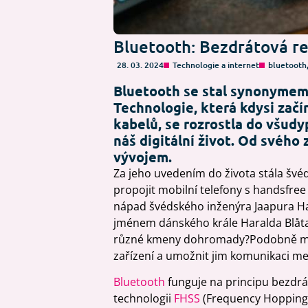
Bluetooth: Bezdrátová re
28. 03. 2024
Technologie a internet
bluetooth
Bluetooth se stal synonymem 
Technologie, která kdysi zač
kabelů, se rozrostla do všud
náš digitální život. Od svého
vývojem.
Za jeho uvedením do života stála švéd
propojit mobilní telefony s handsfree
nápad švédského inženýra Jaapura Haa
jménem dánského krále Haralda Blåtan
různé kmeny dohromady?Podobně měla
zařízení a umožnit jim komunikaci me
Bluetooth
funguje na principu bezdrá
technologii
FHSS
(Frequency Hopping 