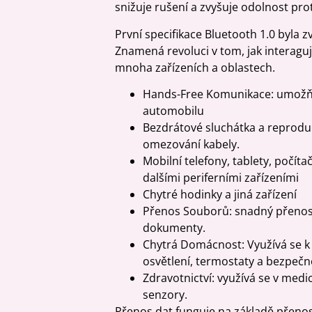
snižuje rušení a zvyšuje odolnost pro
První specifikace Bluetooth 1.0 byla z
Znamená revoluci v tom, jak interaguje
mnoha zařízeních a oblastech.
Hands-Free Komunikace: umožňu
automobilu
Bezdrátové sluchátka a reprodu
omezování kabely.
Mobilní telefony, tablety, počít
dalšími periferními zařízeními
Chytré hodinky a jiná zařízení
Přenos Souborů: snadný přenos s
dokumenty.
Chytrá Domácnost: Využívá se k 
osvětlení, termostaty a bezpečn
Zdravotnictví: využívá se v medi
senzory.
Přenos dat funguje na základě přen