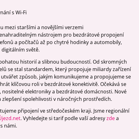
nání s Wi-Fi
u mezi staršími a novějšími verzemi
 nenahraditelným nástrojem pro bezdrátové propojení
elefonů a počítačů až po chytré hodinky a automobily,
digitálním světě.
s bohatou historií a slibnou budoucností. Od skromných
lů se stal standardem, který propojuje miliardy zařízení
l utvářet způsob, jakým komunikujeme a propojujeme se
hrát klíčovou roli v bezdrátové konektivitě. Očekává se
), nositelné elektroniky a bezdrátové domácnosti. Nové
a zlepšení spolehlivosti v náročných prostředích.
ytujeme připojení ve středočeském kraji. Jsme regionální
Újezd.net
. Vyhledejte si tarif podle vaší adresy
zde
a
 s námi.