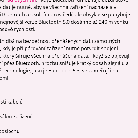
s dat je nutné, aby se všechna zařízení nacházela v
rzi Bluetooth a okolním prostředí, ale obvykle se pohybuje
 nejnovější verze Bluetooth 5.0 dosáhne až 240 m venku
osové rychlosti.
oth dbá na bezpečnost přenášených dat i samotných
 kdy je při párování zařízení nutné potvrdit spojení.
, který šifruje všechna přenášená data. I když se objevují
ení přes Bluetooth, hrozbu snižuje krátký dosah signálu a
technologie, jako je Bluetooth 5.3, se zaměřují i na
omí.
sti kabelů
kálou zařízení
poslechu