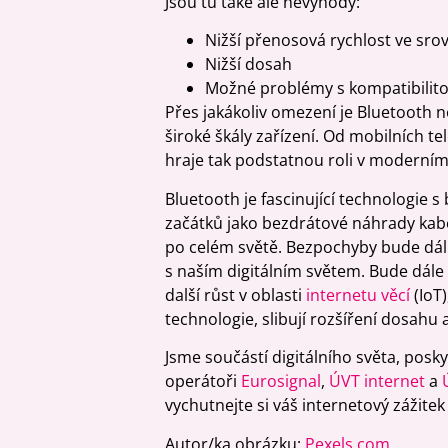
Jsou tu také ale nevýhody:
Nižší přenosová rychlost ve srov
Nižší dosah
Možné problémy s kompatibilito
Přes jakákoliv omezení je Bluetooth
široké škály zařízení. Od mobilních t
hraje tak podstatnou roli v moderním 
Bluetooth je fascinující technologie 
začátků jako bezdrátové náhrady kabe
po celém světě. Bezpochyby bude dá
s naším digitálním světem. Bude dále 
další růst v oblasti
internetu věcí
(IoT
technologie, slibují rozšíření dosahu 
Jsme součástí digitálního světa, posk
operátoři
Eurosignal
,
ÚVT internet
a
vychutnejte si váš internetový zážitek
Autor/ka obrázku:
Pexels.com