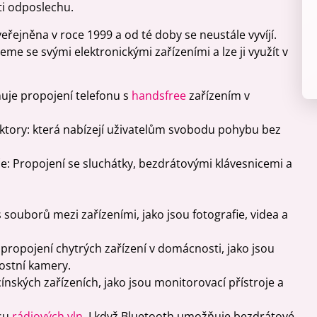
ti odposlechu.
veřejněna v roce 1999 a od té doby se neustále vyvíjí.
me se svými elektronickými zařízeními a lze ji využít v
je propojení telefonu s
handsfree
zařízením v
ktory: která nabízejí uživatelům svobodu pohybu bez
ače: Propojení se sluchátky, bezdrátovými klávesnicemi a
ouborů mezi zařízeními, jako jsou fotografie, videa a
propojení chytrých zařízení v domácnosti, jako jsou
ostní kamery.
cínských zařízeních, jako jsou monitorovací přístroje a
osu
rádiových vln
. I když Bluetooth umožňuje bezdrátové