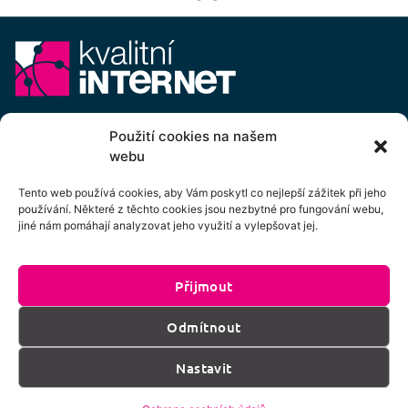
E-mail:
info@kvalitni-internet.cz
Použití cookies na našem
webu
Stanovy
pobočného spolku Kvalitní internet ICTP, z.s.
Cenový výměr pobočného spolku Kvalitní internet ICTP, z.s.
Tento web používá cookies, aby Vám poskytl co nejlepší zážitek při jeho
používání. Některé z těchto cookies jsou nezbytné pro fungování webu,
Přihlášení k odběru newsletteru
jiné nám pomáhají analyzovat jeho využití a vylepšovat jej.
Přijmout
Kliknutím na tlačítko souhlasíte se zpracováním
Odmítnout
os. údajů dle podmínek uvedených
zde
.
Nastavit
Přihlásit k odběru