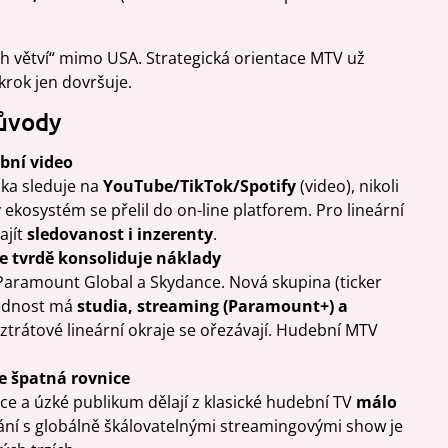
ch větví“ mimo USA. Strategická orientace MTV už
krok jen dovršuje.
důvody
bní video
ika sleduje na
YouTube/TikTok/Spotify
(video), nikoli
 ekosystém se přelil do on-line platforem. Pro lineární
ajít
sledovanost i inzerenty
.
e tvrdě konsoliduje náklady
Paramount Global a Skydance. Nová skupina (ticker
řednost má
studia, streaming (Paramount+) a
 ztrátové lineární okraje se ořezávají. Hudební MTV
je špatná rovnice
ce a úzké publikum dělají z klasické hudební TV
málo
ání s globálně škálovatelnými streamingovými show je