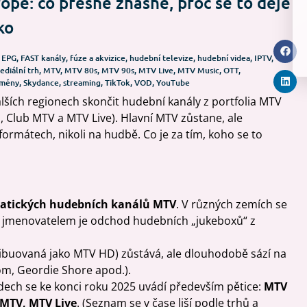
pě: co přesně zhasne, proč se to děje
ko
,
EPG
,
FAST kanály
,
fúze a akvizice
,
hudební televize
,
hudební videa
,
IPTV
,
ediální trh
,
MTV
,
MTV 80s
,
MTV 90s
,
MTV Live
,
MTV Music
,
OTT
,
změny
,
Skydance
,
streaming
,
TikTok
,
VOD
,
YouTube
lších regionech skončit hudební kanály z portfolia MTV
, Club MTV a MTV Live). Hlavní MTV zůstane, ale
formátech, nikoli na hudbě. Co je za tím, koho se to
atických hudebních kanálů MTV
. V různých zemích se
ým jmenovatelem je odchod hudebních „jukeboxů“ z
ribuovaná jako MTV HD) zůstává, ale dlouhodobě sází na
m, Geordie Shore apod.).
dech se ke konci roku 2025 uvádí především pětice:
MTV
 MTV, MTV Live
. (Seznam se v čase liší podle trhů a