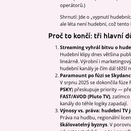
operátorů.)
Shrnutí: Jde o „vypnutí hudební
ale léta není hudební, což tento 
Proč to končí: tři hlavní 
Streaming vyhrál bitvu o hude
Hudební klipy dnes většina publ
lineárně. Výrobní i marketingový
hudební kanály je čím dál těžší n
Paramount po fúzi se Skydanc
V srpnu 2025 se dokončila fúze 
PSKY
) přeskupuje priority — p
FAST/AVOD (Pluto TV)
, zatímco
kanály do téhle logiky zapadají.
Výnosy vs. práva: hudební TV 
Práva na hudbu, regionální licen
škálovatelný byznys
. V porovn