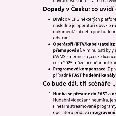
návratnost slabá — a to i na velk
Dopady v Česku: co uvidí d
Diváci
: V EPG některých platfore
následně je operátoři obvykle
n
dokumentární nebo jiné hudebn
odstraní.
Operátoři (IPTV/kabel/satelit)
:
přemapování
. V minulosti byl
(AVMS směrnice a „české licence
roku 2025 může proběhnout koo
Programové kompenzace
: Z p
případně
FAST hudební kanály
Co bude dál: tři scénáře
Hudba se přesune do FAST a on
Hudební videožánr neumírá, jen
(lineární streamované programy 
operátorů přidává
integrované