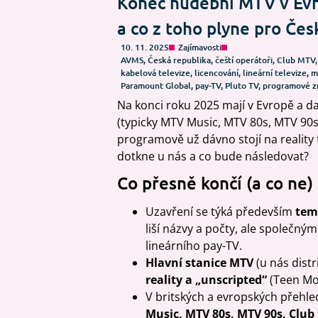
Konec hudební MTV v Evro
a co z toho plyne pro Čes
10. 11. 2025
Zajímavosti
AVMS
,
Česká republika
,
čeští operátoři
,
Club MTV
kabelová televize
,
licencování
,
lineární televize
,
m
Paramount Global
,
pay-TV
,
Pluto TV
,
programové 
Na konci roku 2025 mají v Evropě a da
(typicky MTV Music, MTV 80s, MTV 90s
programově už dávno stojí na reality 
dotkne u nás a co bude následovat?
Co přesně končí (a co ne)
Uzavření se týká především
tem
liší názvy a počty, ale společn
lineárního pay-TV.
Hlavní stanice MTV
(u nás dist
reality a „unscripted“
(Teen Mo
V britských a evropských přehle
Music, MTV 80s, MTV 90s, Club