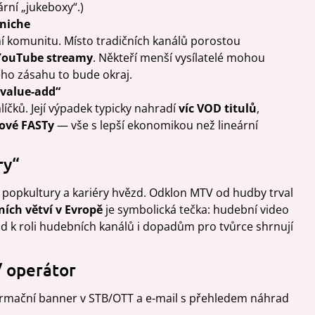
ární „jukeboxy“.)
 niche
í komunitu. Místo tradičních kanálů porostou
 YouTube streamy
. Někteří menší vysílatelé mohou
ho zásahu to bude okraj.
„value-add“
líčků. Její výpadek typicky nahradí
víc VOD titulů
,
ové FASTy
— vše s lepší ekonomikou než lineární
ry“
 popkultury a kariéry hvězd. Odklon MTV od hudby trval
ních větví v Evropě
je symbolická tečka: hudební video
und k roli hudebních kanálů i dopadům pro tvůrce shrnují
 / operátor
formační banner v STB/OTT a e-mail s přehledem náhrad