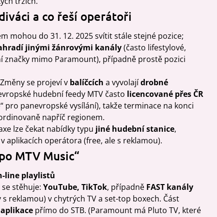
ých trzích.
iváci a co řeší operátoři
m mohou do 31. 12. 2025 svítit stále stejné pozice;
ahradí jinými žánrovými kanály
(často lifestylové,
í značky mimo Paramount), případně prostě pozici
 Změny se projeví v
balíčcích
a vyvolají
drobné
y evropské hudební feedy MTV často
licencované přes ČR
“ pro panevropské vysílání), takže terminace na konci
rdinovaně napříč regionem.
raxe lze čekat nabídky typu
jiné hudební stanice
,
v aplikacích operátora (free, ale s reklamou).
 „po MTV Music“
-line playlistů
 se stěhuje:
YouTube, TikTok
, případně
FAST kanály
s reklamou) v chytrých TV a set-top boxech. Část
 aplikace
přímo do STB. (Paramount má Pluto TV, které