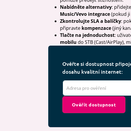
pomůže předejít stížnostem.
Nabídněte alternativy
: přidejt
Music/Vevo integrace
(pokud ji
Zkontrolujte SLA a balíčky
: po
připravte
kompenzace
(jiný kan
Tlačte na jednoduchost
: uživa
mobilu
do STB (Cast/AirPlay), m
Ověřte si dostupnost připojen
dosahu kvalitní internet:
Ověřit dostupnost