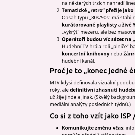
na některých trzích nahradí line
Tematické „retro“ přežije jako
Obsah typu „80s/90s“ má stabiln
kurátorované playlisty
a
živé
„vykrýt“ mezeru, ale bez masové
Operátoři budou víc sázet na 
Hudební TV hrála roli „plniče“ ba
koncertní knihovny
nebo
žánr
hudební kanál.
Proč je to „konec jedné é
MTV kdysi definovala vizuální podobu
roky, ale
definitivní zhasnutí hudeb
už žije jinde a jinak. (Skvělý backgro
mediální analýzy posledních týdnů.)
Co si z toho vzít jako ISP
Komunikujte změnu včas
: in