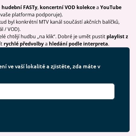
e
hudební FASTy
,
koncertní VOD kolekce
a
YouTube
 vaše platforma podporuje).
kud byl konkrétní MTV kanál součástí akčních balíčků,
ál / VOD).
telé chtějí hudbu „na klik“. Dobré je umět pustit
playlist z
ít
rychlé předvolby
a
hledání podle interpreta
.
í ve vaší lokalitě a zjistěte, zda máte v