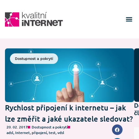
Dostupnost a pokrytí
D
Rychlost připojení k internetu – jak
č
lze změřit a jaké ukazatele sledovat?
20. 02. 2017
Dostupnost a pokrytí
adsl
,
Internet
,
připojení
,
test
,
vdsl