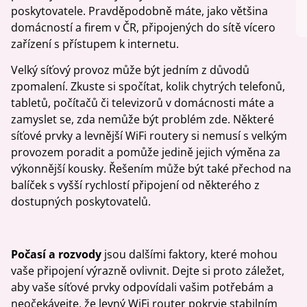
poskytovatele. Pravděpodobně máte, jako většina
domácností a firem v ČR, připojených do sítě vícero
zařízení s přístupem k internetu.
Velký síťový provoz může být jedním z důvodů
zpomalení. Zkuste si spočítat, kolik chytrých telefonů,
tabletů, počítačů či televizorů v domácnosti máte a
zamyslet se, zda nemůže být problém zde. Některé
síťové prvky a levnější WiFi routery si nemusí s velkým
provozem poradit a pomůže jedině jejich výměna za
výkonnější kousky. Řešením může být také přechod na
balíček s vyšší rychlostí připojení od některého z
dostupných poskytovatelů.
Počasí a rozvody
jsou dalšími faktory, které mohou
vaše připojení výrazně ovlivnit. Dejte si proto záležet,
aby vaše síťové prvky odpovídali vašim potřebám a
neočekávejte, že levný WiFi router pokryje stabilním