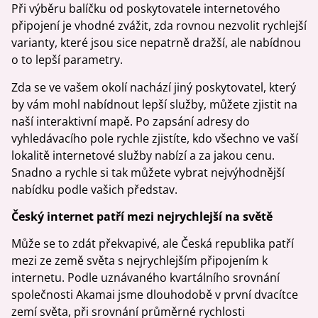
Při výběru balíčku od poskytovatele internetového
připojení je vhodné zvážit, zda rovnou nezvolit rychlejší
varianty, které jsou sice nepatrně dražší, ale nabídnou
o to lepší parametry.
Zda se ve vašem okolí nachází jiný poskytovatel, který
by vám mohl nabídnout lepší služby, můžete zjistit na
naší interaktivní mapě. Po zapsání adresy do
vyhledávacího pole rychle zjistíte, kdo všechno ve vaší
lokalitě internetové služby nabízí a za jakou cenu.
Snadno a rychle si tak můžete vybrat nejvýhodnější
nabídku podle vašich představ.
Český internet patří mezi nejrychlejší na světě
Může se to zdát překvapivé, ale Česká republika patří
mezi ze země světa s nejrychlejším připojením k
internetu. Podle uznávaného kvartálního srovnání
společnosti Akamai jsme dlouhodobě v první dvacítce
zemí světa, při srovnání průměrné rychlosti