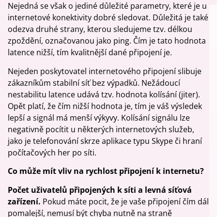
Nejedná se však o jediné důležité parametry, které je u
internetové konektivity dobré sledovat. Důležitá je také
odezva druhé strany, kterou sledujeme tzv. délkou
zpoždění, označovanou jako ping. Čím je tato hodnota
latence nižší, tím kvalitnější dané připojení je.
Nejeden poskytovatel internetového připojení slibuje
zákazníkům stabilní síť bez výpadků. Nežádoucí
nestabilitu latence udává tzv. hodnota kolísání (jiter).
Opět platí, že čím nižší hodnota je, tím je váš výsledek
lepší a signál má menší výkyvy. Kolísání signálu lze
negativně pocítit u některých internetových služeb,
jako je telefonování skrze aplikace typu Skype či hraní
počítačových her po síti.
Co může mít vliv na rychlost připojení k internetu?
Počet uživatelů připojených k síti a levná síťová
zařízení.
Pokud máte pocit, že je vaše připojení čím dál
pomalejší, nemusí být chyba nutně na straně