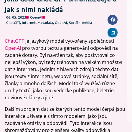
jak s nimi nakládá
06. 05. 2023
OpenAI
ChatGPT
,
Internet
,
Metadata
,
OpenAI
,
Sociální média
ChatGPT
je jazykový model vytvořený společností
OpenAI
pro tvorbu textu a generování odpovědí na
zadané dotazy. Byl navržen tak, aby poskytoval co
nejlepší výkon, byl tedy trénován na velkém množství
dat z internetu. Jedním z hlavních zdrojů těchto dat
jsou texty z internetu, webové stránky, sociální sítě,
články a mnoho dalších. Model také využívá různé
druhy textů, jako jsou vědecké publikace, beletrie,
novinové články a jiné.
Dalším zdrojem dat ze kterých tento model čerpá jsou
interakce uživatele s tímto modelem, jako jsou
zadávané otázky a odpovědi. Tyto interakce jsou
shromažďovány pro zlepšení kvality odpovědí a