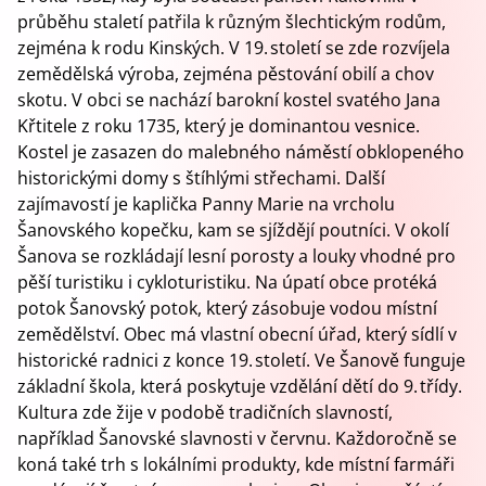
průběhu staletí patřila k různým šlechtickým rodům,
zejména k rodu Kinských. V 19. století se zde rozvíjela
zemědělská výroba, zejména pěstování obilí a chov
skotu. V obci se nachází barokní kostel svatého Jana
Křtitele z roku 1735, který je dominantou vesnice.
Kostel je zasazen do malebného náměstí obklopeného
historickými domy s štíhlými střechami. Další
zajímavostí je kaplička Panny Marie na vrcholu
Šanovského kopečku, kam se sjíždějí poutníci. V okolí
Šanova se rozkládají lesní porosty a louky vhodné pro
pěší turistiku i cykloturistiku. Na úpatí obce protéká
potok Šanovský potok, který zásobuje vodou místní
zemědělství. Obec má vlastní obecní úřad, který sídlí v
historické radnici z konce 19. století. Ve Šanově funguje
základní škola, která poskytuje vzdělání dětí do 9. třídy.
Kultura zde žije v podobě tradičních slavností,
například Šanovské slavnosti v červnu. Každoročně se
koná také trh s lokálními produkty, kde místní farmáři