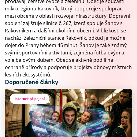
prodávají čerstvé ovoce a zeleninu. Obec je součástí
mikroregionu Rakovník, který podporuje spolupráci
mezi obcemi v oblasti rozvoje infrastruktury. Dopravní
spojení zajišťuje silnice č. 267, která spojuje Šanov s
Rakovníkem a dalšími okolními obcemi. V blízkosti se
nachází železniční stanice Rakovník, odkud je možné
dojet do Prahy během 45 minut. Šanov je také známý
svými sportovními aktivitami, zejména fotbalovým a
volejbalovým klubem. Obec se aktivně podílí na
ochraně přírody a podporuje projekty obnovy místních
lesních ekosystémů.
Doporučené články
internet připojení