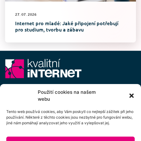
27. 07. 2026
Internet pro mladé: Jaké připojení potřebují
pro studium, tvorbu a zábavu
E-mail:
info@kvalitni-internet.cz
Použití cookies na našem
webu
Stanovy
pobočného spolku Kvalitní internet ICTP, z.s.
Cenový výměr pobočného spolku Kvalitní internet ICTP, z.s.
Tento web používá cookies, aby Vám poskytl co nejlepší zážitek při jeho
používání. Některé z těchto cookies jsou nezbytné pro fungování webu,
Přihlášení k odběru newsletteru
jiné nám pomáhají analyzovat jeho využití a vylepšovat jej.