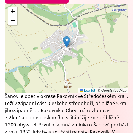
+
−
Leaflet
|
© OpenStreetMap
Šanov je obec v okrese Rakovník ve Středočeském kraji.
Leží v západní části Českého středohoří, přibližně 5 km
jihozápadně od Rakovníka. Obec má rozlohu asi
7,2 km² a podle posledního sčítání žije zde přibližně
1 200 obyvatel. První písemná zmínka o Šanově pochází
z roku 1352, kdy byla součástí panství Rakovník. V