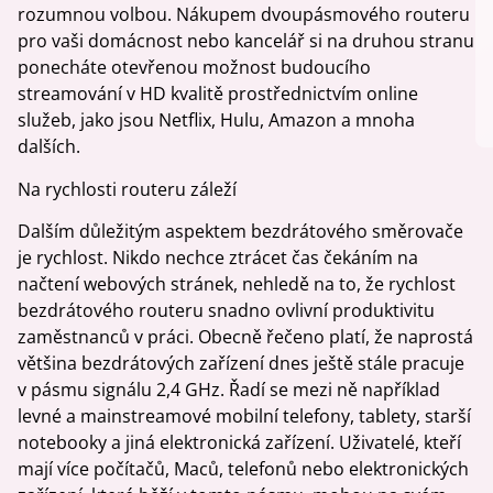
rozumnou volbou. Nákupem dvoupásmového routeru
pro vaši domácnost nebo kancelář si na druhou stranu
ponecháte otevřenou možnost budoucího
streamování v HD kvalitě prostřednictvím online
služeb, jako jsou Netflix, Hulu, Amazon a mnoha
dalších.
Na rychlosti routeru záleží
Dalším důležitým aspektem bezdrátového směrovače
je rychlost. Nikdo nechce ztrácet čas čekáním na
načtení webových stránek, nehledě na to, že rychlost
bezdrátového routeru snadno ovlivní produktivitu
zaměstnanců v práci. Obecně řečeno platí, že naprostá
většina bezdrátových zařízení dnes ještě stále pracuje
v pásmu signálu 2,4 GHz. Řadí se mezi ně například
levné a mainstreamové mobilní telefony, tablety, starší
notebooky a jiná elektronická zařízení. Uživatelé, kteří
mají více počítačů, Maců, telefonů nebo elektronických