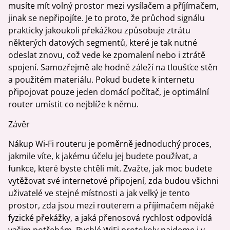
musíte mít volný prostor mezi vysílačem a příjímačem,
jinak se nepřipojíte. Je to proto, že průchod signálu
prakticky jakoukoli překážkou způsobuje ztrátu
některých datových segmentů, které je tak nutné
odeslat znovu, což vede ke zpomalení nebo i ztrátě
spojení. Samozřejmě ale hodně záleží na tloušťce stěn
a použitém materiálu. Pokud budete k internetu
připojovat pouze jeden domácí počítač, je optimální
router umístit co nejblíže k němu.
Závěr
Nákup Wi-Fi routeru je poměrně jednoduchý proces,
jakmile víte, k jakému účelu jej budete používat, a
funkce, které byste chtěli mít. Zvažte, jak moc budete
vytěžovat své internetové připojení, zda budou všichni
uživatelé ve stejné místnosti a jak velký je tento
prostor, zda jsou mezi routerem a příjímačem nějaké
fyzické překážky, a jaká přenosová rychlost odpovídá