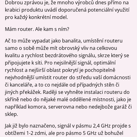
Dobrou zprávou je, že mnoho výrobců dnes přímo na
krabici produktu uvádí doporučená potenciální využití
pro každý konkrétní model.
Mám router. Ale kam s ním?
Ač to může vypadat jako banalita, umístění routeru
samo o sobě může mít obrovský vliv na celkovou
kvalitu a rychlost bezdrátového signálu, skrze který se
připojujete k síti. Pro nejsilnější signál, optimální
rychlost a nejširší oblast pokrytí je pochopitelně
nejvhodnější umístit router do středu vaší domácnosti
či kanceláře, a to co nejdále od případných stěn či
jiných překážek. Raději se vyhněte instalaci routeru do
skříně nebo do nějaké malé oddělené místnosti, jako je
například komora, serverovna nebo nedejbože garáž či
sklep.
Jak již bylo naznačeno, signál v pásmu 2,4 GHz projde s
obtížemi 1-2 zdmi, ale pro pásmo 5 GHz už bohužel