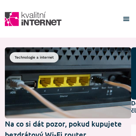
Technologie a internet
D
č
Na co si dát pozor, pokud kupujete
bezdrátový Wi-Fi router