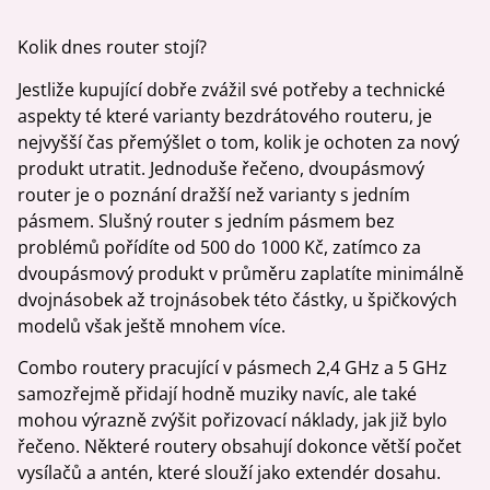
Kolik dnes router stojí?
Jestliže kupující dobře zvážil své potřeby a technické
aspekty té které varianty bezdrátového routeru, je
nejvyšší čas přemýšlet o tom, kolik je ochoten za nový
produkt utratit. Jednoduše řečeno, dvoupásmový
router je o poznání dražší než varianty s jedním
pásmem. Slušný router s jedním pásmem bez
problémů pořídíte od 500 do 1000 Kč, zatímco za
dvoupásmový produkt v průměru zaplatíte minimálně
dvojnásobek až trojnásobek této částky, u špičkových
modelů však ještě mnohem více.
Combo routery pracující v pásmech 2,4 GHz a 5 GHz
samozřejmě přidají hodně muziky navíc, ale také
mohou výrazně zvýšit pořizovací náklady, jak již bylo
řečeno. Některé routery obsahují dokonce větší počet
vysílačů a antén, které slouží jako extendér dosahu.