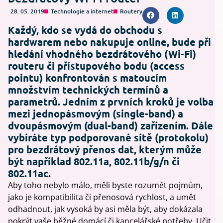
28. 05. 2019
Technologie a internet
Routery
Každý, kdo se vydá do obchodu s
hardwarem nebo nakupuje online, bude při
hledání vhodného bezdrátového (Wi-Fi)
routeru či přístupového bodu (access
pointu) konfrontován s matoucím
množstvím technických termínů a
parametrů. Jedním z prvních kroků je volba
mezi jednopásmovým (single-band) a
dvoupásmovým (dual-band) zařízením. Dále
vybíráte typ podporované sítě (protokolu)
pro bezdrátový přenos dat, kterým může
být například 802.11a, 802.11b/g/n či
802.11ac.
Aby toho nebylo málo, měli byste rozumět pojmům,
jako je kompatibilita či přenosová rychlost, a umět
odhadnout, jak vysoká by asi měla být, aby dokázala
pokrýt vaše běžné domácí či kancelářské potřeby. Učit