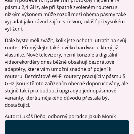
vašim potřebám. Rychlé WiFi protokoly najdeme i v
pásmu 2,4 GHz, ale při špatně zvoleném routeru s
nízkým výkonem může rozdíl mezi oběma pásmy také
vypadat jako závod zajíce s želvou, zvlášť při vysokém
vytížení.
Dále byste měli zvážit, kolik jste ochotni utratit na svůj
router. Přemýšlejte také o věku hardwaru, který již
vlastníte. Nové televizory, herní konzole a digitální
videorekordéry dnes běžné obsahují bezdrátové
adaptéry, které vám umožní snadné připojení k
routeru. Bezdrátové Wi-Fi routery pracující v pásmu 5
GHz jsou k těmto zařízením obecně doporučovány, ale
stejně tak i pro budoucí upgrady z jednopásmové
varianty, která z nějakého důvodu přestala být
dostačující.
Autor: Lukáš Beňa, odborný poradce Jakub Moník