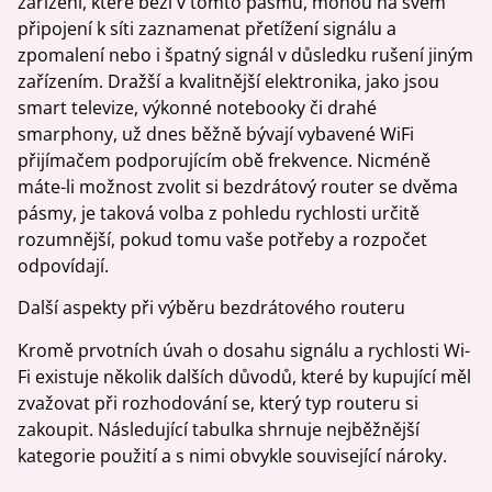
zařízení, které běží v tomto pásmu, mohou na svém
připojení k síti zaznamenat přetížení signálu a
zpomalení nebo i špatný signál v důsledku rušení jiným
zařízením. Dražší a kvalitnější elektronika, jako jsou
smart televize, výkonné notebooky či drahé
smarphony, už dnes běžně bývají vybavené WiFi
přijímačem podporujícím obě frekvence. Nicméně
máte-li možnost zvolit si bezdrátový router se dvěma
pásmy, je taková volba z pohledu rychlosti určitě
rozumnější, pokud tomu vaše potřeby a rozpočet
odpovídají.
Další aspekty při výběru bezdrátového routeru
Kromě prvotních úvah o dosahu signálu a rychlosti Wi-
Fi existuje několik dalších důvodů, které by kupující měl
zvažovat při rozhodování se, který typ routeru si
zakoupit. Následující tabulka shrnuje nejběžnější
kategorie použití a s nimi obvykle související nároky.