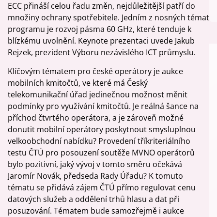
ECC přináší celou řadu změn, nejdůležitější patří do
množiny ochrany spotřebitele. Jedním z nosných témat
programu je rozvoj pásma 60 GHz, které tenduje k
blízkému uvolnění. Keynote prezentaci uvede Jakub
Rejzek, prezident Výboru nezávislého ICT průmyslu.
Klíčovým tématem pro české operátory je aukce
mobilních kmitočtů, ve které má Český
telekomunikační úřad jedinečnou možnost měnit
podmínky pro využívání kmitočtů. Je reálná šance na
příchod čtvrtého operátora, a je zároveň možné
donutit mobilní operátory poskytnout smysluplnou
velkoobchodní nabídku? Provedení tříkriteriálního
testu ČTÚ pro posouzení soutěže MVNO operátorů
bylo pozitivní, jaký vývoj v tomto směru očekává
Jaromír Novák, předseda Rady Úřadu? K tomuto
tématu se přidává zájem ČTÚ přímo regulovat cenu
datových služeb a oddělení trhů hlasu a dat při
posuzování. Tématem bude samozřejmě i aukce