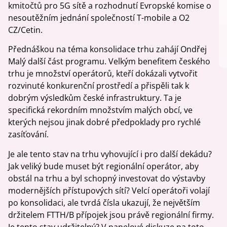
kmitočtů pro 5G sítě a rozhodnutí Evropské komise o
nesoutěžním jednání společností T-mobile a O2
CZ/Cetin.
Přednáškou na téma konsolidace trhu zahájí Ondřej
Malý další část programu. Velkým benefitem českého
trhu je množství operátorů, kteří dokázali vytvořit
rozvinuté konkurenční prostředí a přispěli tak k
dobrým výsledkům české infrastruktury. Ta je
specifická rekordním množstvím malých obcí, ve
kterých nejsou jinak dobré předpoklady pro rychlé
zasíťování.
Je ale tento stav na trhu vyhovující i pro další dekádu?
Jak veliký bude muset být regionální operátor, aby
obstál na trhu a byl schopný investovat do výstavby
modernějších přístupových sítí? Velcí operátoři volají
po konsolidaci, ale tvrdá čísla ukazují, že největším
držitelem FTTH/B přípojek jsou právě regionální firmy.
Je tento stav udržitelný? V panelové diskuze na toto