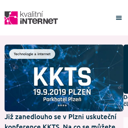
Technologie a internet
D
č
Již zanedlouho se v Plzni uskuteční
konference KKTS. Na co se můžete