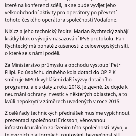
které na konferenci sdělí, jak se bude vyvíjet jeho
velkoobchodní aktivity pro operátory po převzetí
tohoto českého operátora společností Vodafone.
NIX.cz a jeho technický ředitel Marian Rychtecký zahájí
krátký blok o vývoji v nasazování IPv6 protokolu. Pan
Rychtecký má bohaté zkušenosti z celoevropských sítí,
o které se s námi podělí.
Za Ministerstvo průmyslu a obchodu vystoupí Petr
Filipi. Po úspěchu druhého kola dotací do OP PIK
směruje MPO k vyhlášení další výzvy dotačního
programu, ale s daty z roku 2018. Je zjevné, že dojde k
neuznání ochrany investic v některých oblastech, a to
kvůli nepokrytí v záměrech uvedených v roce 2015.
Z celé řady technických přednášek musíme vypíchnout
prezentaci společnosti Ericsson, věnovanou
infrastrukturálním zařízením této společnosti. Vývoj v
televizních platformách, routování, bezpečnost sítí,