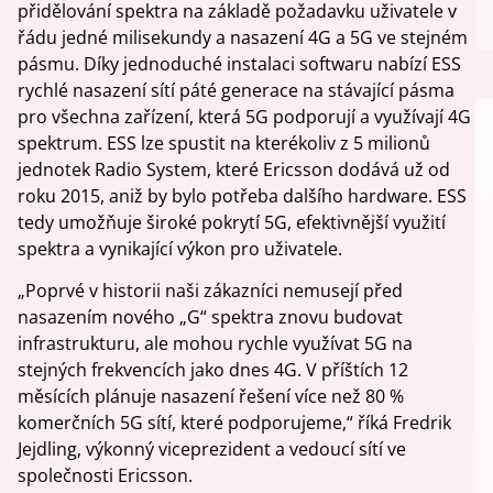
přidělování spektra na základě požadavku uživatele v
řádu jedné milisekundy a nasazení 4G a 5G ve stejném
pásmu. Díky jednoduché instalaci softwaru nabízí ESS
rychlé nasazení sítí páté generace na stávající pásma
pro všechna zařízení, která 5G podporují a využívají 4G
spektrum. ESS lze spustit na kterékoliv z 5 milionů
jednotek Radio System, které Ericsson dodává už od
roku 2015, aniž by bylo potřeba dalšího hardware. ESS
tedy umožňuje široké pokrytí 5G, efektivnější využití
spektra a vynikající výkon pro uživatele.
„Poprvé v historii naši zákazníci nemusejí před
nasazením nového „G“ spektra znovu budovat
infrastrukturu, ale mohou rychle využívat 5G na
stejných frekvencích jako dnes 4G. V příštích 12
měsících plánuje nasazení řešení více než 80 %
komerčních 5G sítí, které podporujeme,“ říká Fredrik
Jejdling, výkonný viceprezident a vedoucí sítí ve
společnosti Ericsson.