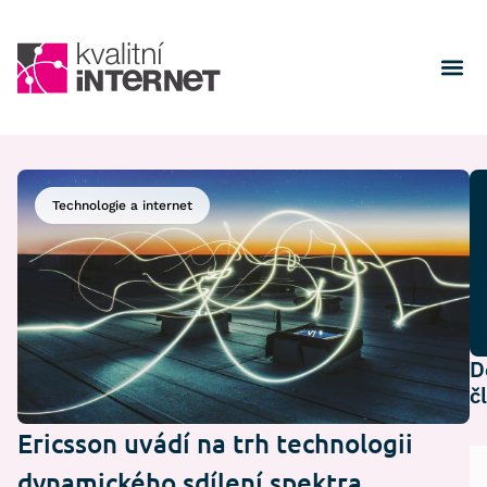
Technologie a internet
D
č
Ericsson uvádí na trh technologii
dynamického sdílení spektra