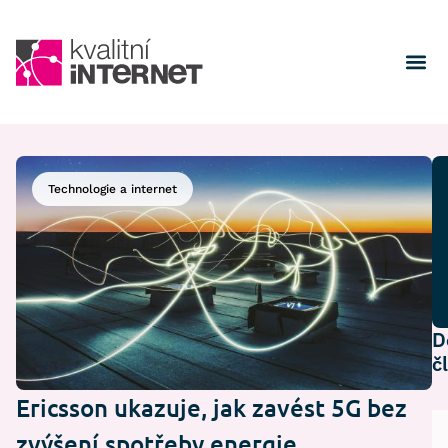
Technologie a internet
D
č
Ericsson ukazuje, jak zavést 5G bez
zvýšení spotřeby energie