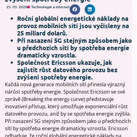
25. 03. 2020
Technologie a internet
Roční globální energetické náklady na
provoz mobilních sítí jsou vyčísleny na
25 miliard dolarů.
Při nasazení 5G stejným způsobem jako
u předchozích sítí by spotřeba energie
dramaticky vzrostla.
Společnost Ericsson ukazuje, jak
zajistit růst datového provozu bez
zvýšení spotřeby energie.
Každá nová generace mobilních sítí přinesla výrazný
nárůst spotřeby energie. Společnost Ericsson ve své
zprávě (Breaking the energy curve) představuje
inovativní přístup, který umožňuje exponenciální růst
datového provozu, aniž by se spotřeba energie zvýšila.
Při nasazení 5G stejným způsobem jako u předchozích
sítí by spotřeba energie dramaticky vzrostla. Ericsson
odhaduje, že roční globální energetické náklady na