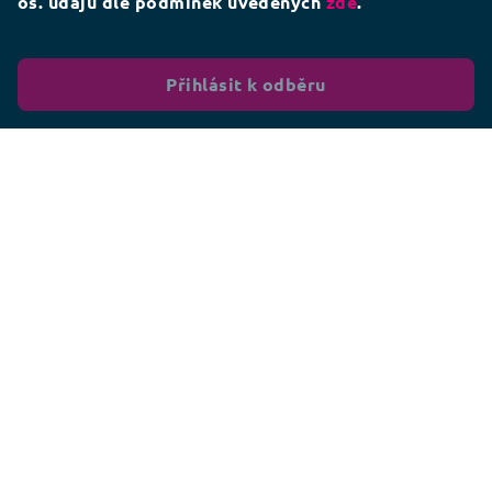
os. údajů dle podmínek uvedených
zde
.
Přihlásit k odběru