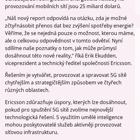
provozování mobilních sítí jsou 25 miliard dolarů.
„Náš nový report odpovídá na otázku, zda je možné
zčtyřnásobit přenos dat bez zvýšení spotřeby energie?
Věříme, že se nejedná pouze o možnost, kterou máme,
ale o celkovou odpovědnost v tomto odvětví. Nyní
sdílíme naše poznatky o tom, jak může průmysl
dosáhnout této nové reality,“ říká Erik Ekudden,
viceprezident a technický ředitel společnosti Ericsson.
Řešením je vytvářet, provozovat a spravovat 5G sítě
chytřejším a strategičtějším způsobem ve čtyřech
různých oblastech.
Ericsson zdůrazňuje úspory, kterých lze dosáhnout,
pokud pro spuštění 5G sítě zvolíme nejnovější
technologická řešení. S využitím umělé inteligence
mohou poskytovatelé služeb aktivněji provozovat
síťovou infrastrukturu.