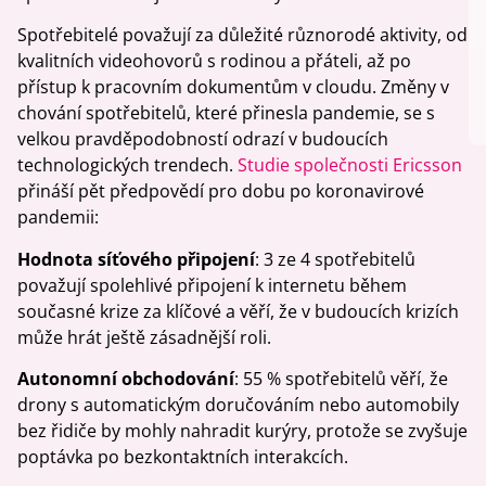
Spotřebitelé považují za důležité různorodé aktivity, od
kvalitních videohovorů s rodinou a přáteli, až po
přístup k pracovním dokumentům v cloudu. Změny v
chování spotřebitelů, které přinesla pandemie, se s
velkou pravděpodobností odrazí v budoucích
technologických trendech.
Studie společnosti Ericsson
přináší pět předpovědí pro dobu po koronavirové
pandemii:
Hodnota síťového připojení
: 3 ze 4 spotřebitelů
považují spolehlivé připojení k internetu během
současné krize za klíčové a věří, že v budoucích krizích
může hrát ještě zásadnější roli.
Autonomní obchodování
: 55 % spotřebitelů věří, že
drony s automatickým doručováním nebo automobily
bez řidiče by mohly nahradit kurýry, protože se zvyšuje
poptávka po bezkontaktních interakcích.