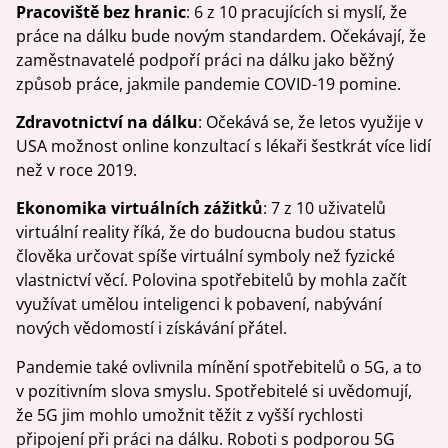
Pracoviště bez hranic
: 6 z 10 pracujících si myslí, že
práce na dálku bude novým standardem. Očekávají, že
zaměstnavatelé podpoří práci na dálku jako běžný
způsob práce, jakmile pandemie COVID-19 pomine.
Zdravotnictví na dálku
: Očekává se, že letos využije v
USA možnost online konzultací s lékaři šestkrát více lidí
než v roce 2019.
Ekonomika virtuálních zážitků
: 7 z 10 uživatelů
virtuální reality říká, že do budoucna budou status
člověka určovat spíše virtuální symboly než fyzické
vlastnictví věcí. Polovina spotřebitelů by mohla začít
využívat umělou inteligenci k pobavení, nabývání
nových vědomostí i získávání přátel.
Pandemie také ovlivnila mínění spotřebitelů o 5G, a to
v pozitivním slova smyslu. Spotřebitelé si uvědomují,
že 5G jim mohlo umožnit těžit z vyšší rychlosti
připojení při práci na dálku. Roboti s podporou 5G