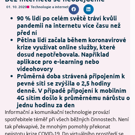
01. 10. 2020
Technologie a internet
90 % lidí po celém světě tráví kvůli
pandemii na internetu více času než
před ní
Pětina lidí začala během koronavirové
krize využívat online služby, které
dosud nepotřebovala. Například
aplikace pro e-learning nebo
videohovory
Průměrná doba strávená připojením k
pevné síti se zvýšila o 2,5 hodiny
denně. V případě připojení k mobilním
4G sítím došlo k průměrnému nárůstu o
jednu hodinu za den
Informační a komunikační technologie provází
spotřebitele téměř při všech běžných činnostech. Není
tak překvapivé, že mnohým pomohly překonat
nejistotu krize COVID-19. Do virtuálního prostředí se