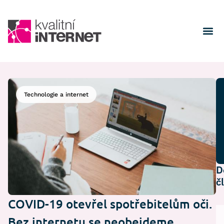
Technologie a internet
D
č
COVID-19 otevřel spotřebitelům oči.
Bez internetu se neobejdeme