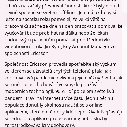
od března začaly přesouvat činnosti, které byly dosud
pevně spojené se světem off-line. „Jen málokdo by si
ještě na začátku roku pomyslel, že velká většina
pracovníků začne ze dne na den pracovat z domova, že
vyučování bude probíhat na dálku nebo že lékaři
budou svým pacientům pomáhat prostřednictvím
videohovorů,“ říká Jiří Rynt, Key Account Manager ze
společnosti Ericsson.
Společnost Ericsson provedla spotřebitelský výzkum,
ve kterém se uživatelů chytrých telefonů ptala, jak
koronavirová pandemie ovlivnila jejich běžný život a jak
se změnilo jejich chování ve smyslu používání
moderních technologií. 90 % lidí po celém světě kvůli
pandemii tráví na internetu více času. Jednu pětinu
populace donutily okolnosti naučit se s online
aplikacemi, které do té doby lidé nepoužívali. Nejčastěji
se jednalo o aplikace pro e-learning nebo služby
zprostředkovávající videohovory.