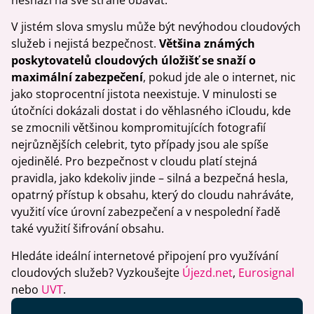
V jistém slova smyslu může být nevýhodou cloudových
služeb i nejistá bezpečnost.
Většina známých
poskytovatelů cloudových úložišť se snaží o
maximální zabezpečení
, pokud jde ale o internet, nic
jako stoprocentní jistota neexistuje. V minulosti se
útočníci dokázali dostat i do věhlasného iCloudu, kde
se zmocnili většinou kompromitujících fotografií
nejrůznějších celebrit, tyto případy jsou ale spíše
ojedinělé. Pro bezpečnost v cloudu platí stejná
pravidla, jako kdekoliv jinde – silná a bezpečná hesla,
opatrný přístup k obsahu, který do cloudu nahráváte,
využití více úrovní zabezpečení a v nespolední řadě
také využití šifrování obsahu.
Hledáte ideální internetové připojení pro využívání
cloudových služeb? Vyzkoušejte
Újezd.net
,
Eurosignal
nebo
UVT
.