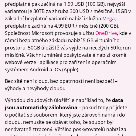
předplatné pak začíná na 1,99 USD (100 GB), nejvyšší
variantou je 30TB za zhruba 300 USD / měsíčně. 15GB v
základní bezplatné variantě nabízí i služba
Mega
,
předplatné začíná na 4,99 EUR / měsíčně (200 GB).
Společnost Microsoft provozuje službu
OneDrive
, kde v
rámci bezplatného základu nabízí 5 GB virtuálního
prostoru. 50GB úložiště vás vyjde na necelých 50 korun
měsíčně. Všichni zmínění poskytovatelé nabízí kromě
webové verze i aplikace pro zařízení s operačním
systémem Android a iOS (Apple).
Bez sítě není cloud, bez opatrnosti není bezpečí –
výhody a nevýhody cloudu
Výhodou cloudových úložišť je například to, že
data
jsou automaticky zálohována
– pokud tedy přijdete
o počítač se souborem, který jste zároveň nahráli do
cloudu, nemusíte se obávat toho, že soubor byl
nenávratně ztracený. Většina poskytovatelů nabízí za