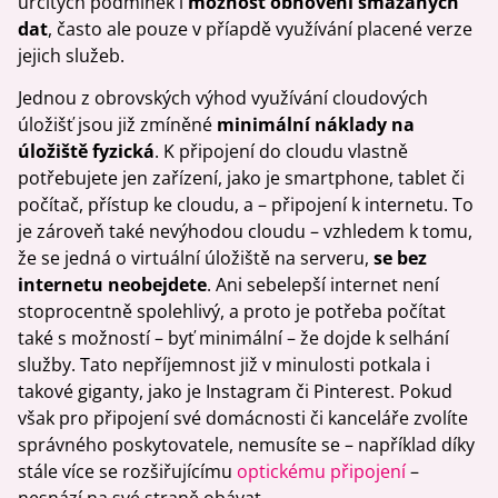
určitých podmínek i
možnost obnovení smazaných
dat
, často ale pouze v příapdě využívání placené verze
jejich služeb.
Jednou z obrovských výhod využívání cloudových
úložišť jsou již zmíněné
minimální náklady na
úložiště fyzická
. K připojení do cloudu vlastně
potřebujete jen zařízení, jako je smartphone, tablet či
počítač, přístup ke cloudu, a – připojení k internetu. To
je zároveň také nevýhodou cloudu – vzhledem k tomu,
že se jedná o virtuální úložiště na serveru,
se bez
internetu neobejdete
. Ani sebelepší internet není
stoprocentně spolehlivý, a proto je potřeba počítat
také s možností – byť minimální – že dojde k selhání
služby. Tato nepříjemnost již v minulosti potkala i
takové giganty, jako je Instagram či Pinterest. Pokud
však pro připojení své domácnosti či kanceláře zvolíte
správného poskytovatele, nemusíte se – například díky
stále více se rozšiřujícímu
optickému připojení
–
nesnází na své straně obávat.