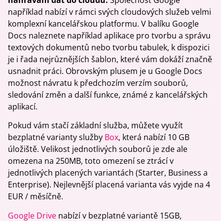
nahrávání dat do cloudu.
Společnost Google
například nabízí v rámci svých cloudových služeb velmi
komplexní kancelářskou platformu. V balíku Google
Docs naleznete například aplikace pro tvorbu a správu
textových dokumentů nebo tvorbu tabulek, k dispozici
je i řada nejrůznějších šablon, které vám dokáží značně
usnadnit práci. Obrovským plusem je u Google Docs
možnost návratu k předchozím verzím souborů,
sledování změn a další funkce, známé z kancelářských
aplikací.
Pokud vám stačí základní služba, můžete využít
bezplatné varianty služby
Box
, která nabízí 10 GB
úložiště. Velikost jednotlivých souborů je zde ale
omezena na 250MB, toto omezení se ztrácí v
jednotlivých placených variantách (Starter, Business a
Enterprise). Nejlevnější placená varianta vás vyjde na 4
EUR / měsíčně.
Google Drive
nabízí v bezplatné variantě 15GB,