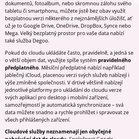
dokumentů, fotoalbum, nebo skromnou zálohu svého
tabletu či smartphonu, můžete jistě bez obav využít
bezplatnou verzi některého z nejznámějších úložišť, ať
už je to Google Drive, OneDrive, DropBox, Synce nebo
Mega. Velký bezplatný prostor pro vaše data nabízí
také služba Degoo.
Pokud do cloudu ukládáte často, pravidelně, a jedná se
o větší objem dat, využijte spíše systém
pravidelného
předplatného
. Měsíční předplatné nabízí například
jablečný iCloud, placenou verzi svých služeb nabízejí i
výše zmíněné společnosti. V drtivé většině nabízejí
jednotlivé platformy pro ukládání do cloudu verze
svých aplikací pro desktop i mobilní zařízení,
samozřejmostí je automatická synchronizace – svá
data můžete snadno a rychle prohlížet i spravovat ze
všech přihlášených zařízení.
Cloudové služby neznamenají jen obyčejné