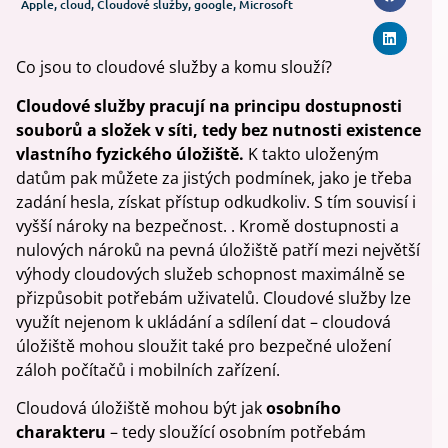
Apple
,
cloud
,
Cloudové služby
,
google
,
Microsoft
Co jsou to cloudové služby a komu slouží?
Cloudové služby pracují na principu dostupnosti
souborů a složek v síti, tedy bez nutnosti existence
vlastního fyzického úložiště.
K takto uloženým
datům pak můžete za jistých podmínek, jako je třeba
zadání hesla, získat přístup odkudkoliv. S tím souvisí i
vyšší nároky na bezpečnost. . Kromě dostupnosti a
nulových nároků na pevná úložiště patří mezi největší
výhody cloudových služeb schopnost maximálně se
přizpůsobit potřebám uživatelů. Cloudové služby lze
využít nejenom k ukládání a sdílení dat – cloudová
úložiště mohou sloužit také pro bezpečné uložení
záloh počítačů i mobilních zařízení.
Cloudová úložiště mohou být jak
osobního
charakteru
– tedy sloužící osobním potřebám