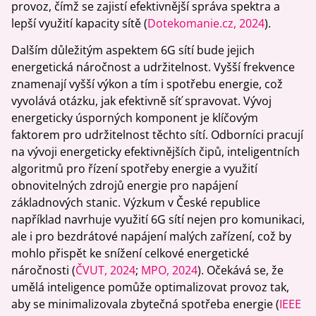
provoz, čímž se zajistí efektivnější správa spektra a
lepší využití kapacity sítě (
Dotekomanie.cz, 2024
).
Dalším důležitým aspektem 6G sítí bude jejich
energetická náročnost a udržitelnost. Vyšší frekvence
znamenají vyšší výkon a tím i spotřebu energie, což
vyvolává otázku, jak efektivně síť spravovat. Vývoj
energeticky úsporných komponent je klíčovým
faktorem pro udržitelnost těchto sítí. Odborníci pracují
na vývoji energeticky efektivnějších čipů, inteligentních
algoritmů pro řízení spotřeby energie a využití
obnovitelných zdrojů energie pro napájení
základnových stanic. Výzkum v České republice
například navrhuje využití 6G sítí nejen pro komunikaci,
ale i pro bezdrátové napájení malých zařízení, což by
mohlo přispět ke snížení celkové energetické
náročnosti (
ČVUT, 2024
;
MPO, 2024
). Očekává se, že
umělá inteligence pomůže optimalizovat provoz tak,
aby se minimalizovala zbytečná spotřeba energie (
IEEE