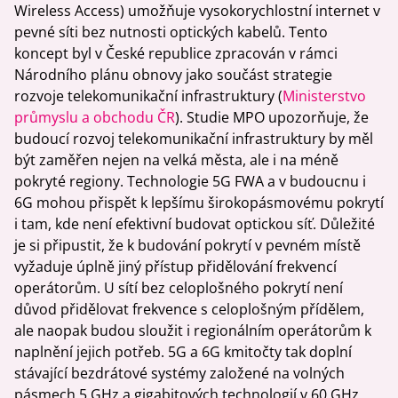
Wireless Access) umožňuje vysokorychlostní internet v
pevné síti bez nutnosti optických kabelů. Tento
koncept byl v České republice zpracován v rámci
Národního plánu obnovy jako součást strategie
rozvoje telekomunikační infrastruktury (
Ministerstvo
průmyslu a obchodu ČR
). Studie MPO upozorňuje, že
budoucí rozvoj telekomunikační infrastruktury by měl
být zaměřen nejen na velká města, ale i na méně
pokryté regiony. Technologie 5G FWA a v budoucnu i
6G mohou přispět k lepšímu širokopásmovému pokrytí
i tam, kde není efektivní budovat optickou síť. Důležité
je si připustit, že k budování pokrytí v pevném místě
vyžaduje úplně jiný přístup přidělování frekvencí
operátorům. U sítí bez celoplošného pokrytí není
důvod přidělovat frekvence s celoplošným přídělem,
ale naopak budou sloužit i regionálním operátorům k
naplnění jejich potřeb. 5G a 6G kmitočty tak doplní
stávající bezdrátové systémy založené na volných
pásmech 5 GHz a gigabitových technologií v 60 GHz