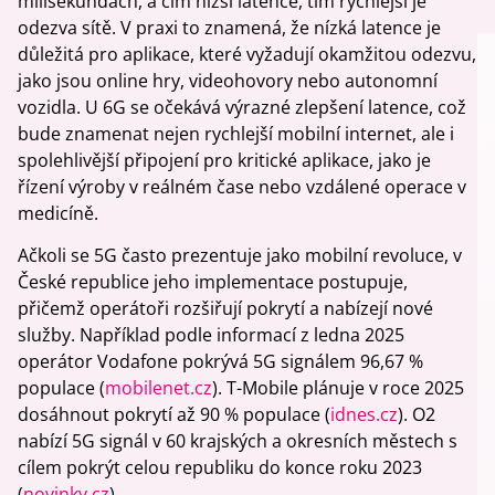
milisekundách, a čím nižší latence, tím rychlejší je
odezva sítě. V praxi to znamená, že nízká latence je
důležitá pro aplikace, které vyžadují okamžitou odezvu,
jako jsou online hry, videohovory nebo autonomní
vozidla. U 6G se očekává výrazné zlepšení latence, což
bude znamenat nejen rychlejší mobilní internet, ale i
spolehlivější připojení pro kritické aplikace, jako je
řízení výroby v reálném čase nebo vzdálené operace v
medicíně.
Ačkoli se 5G často prezentuje jako mobilní revoluce, v
České republice jeho implementace postupuje,
přičemž operátoři rozšiřují pokrytí a nabízejí nové
služby. Například podle informací z ledna 2025
operátor Vodafone pokrývá 5G signálem 96,67 %
populace (
mobilenet.cz
). T-Mobile plánuje v roce 2025
dosáhnout pokrytí až 90 % populace (
idnes.cz
). O2
nabízí 5G signál v 60 krajských a okresních městech s
cílem pokrýt celou republiku do konce roku 2023
(
novinky.cz
).