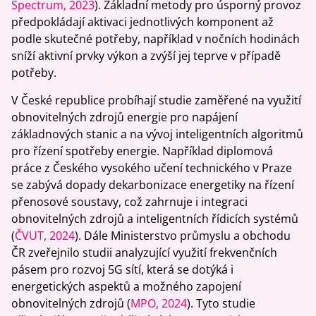
Spectrum, 2023
). Základní metody pro úsporný provoz
předpokládají aktivaci jednotlivých komponent až
podle skutečné potřeby, například v nočních hodinách
sníží aktivní prvky výkon a zvýší jej teprve v případě
potřeby.
V České republice probíhají studie zaměřené na využití
obnovitelných zdrojů energie pro napájení
základnových stanic a na vývoj inteligentních algoritmů
pro řízení spotřeby energie. Například diplomová
práce z Českého vysokého učení technického v Praze
se zabývá dopady dekarbonizace energetiky na řízení
přenosové soustavy, což zahrnuje i integraci
obnovitelných zdrojů a inteligentních řídicích systémů
(
ČVUT, 2024
). Dále Ministerstvo průmyslu a obchodu
ČR zveřejnilo studii analyzující využití frekvenčních
pásem pro rozvoj 5G sítí, která se dotýká i
energetických aspektů a možného zapojení
obnovitelných zdrojů (
MPO, 2024
). Tyto studie