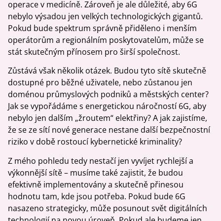
operace v medicíně. Zároveň je ale důležité, aby 6G
nebylo výsadou jen velkých technologických gigantů.
Pokud bude spektrum správně přiděleno i menším
operátorům a regionálním poskytovatelům, může se
stát skutečným přínosem pro širší společnost.
Zůstává však několik otázek. Budou tyto sítě skutečně
dostupné pro běžné uživatele, nebo zůstanou jen
doménou průmyslových podniků a městských center?
Jak se vypořádáme s energetickou náročností 6G, aby
nebylo jen dalším „žroutem“ elektřiny? A jak zajistíme,
že se ze sítí nové generace nestane další bezpečnostní
riziko v době rostoucí kybernetické kriminality?
Z mého pohledu tedy nestačí jen vyvíjet rychlejší a
výkonnější sítě – musíme také zajistit, že budou
efektivně implementovány a skutečně přinesou
hodnotu tam, kde jsou potřeba. Pokud bude 6G
nasazeno strategicky, může posunout svět digitálních
technologií na novou úroveň. Pokud ale budeme jen