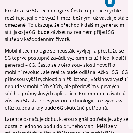
Přestože se 5G technologie v České republice rychle
rozšiřuje, její plné využití mezi běžnými uživateli je stále
omezené. To ukazuje, že přechod k dalším generacím
sítí, jako je 6G, bude záviset na reálném přijetí 5G
služeb v každodenním životě.
Mobilní technologie se neustále vyvíjejí, a přestože se
5G teprve postupně zavádí, výzkumníci už hledí k další
generaci – 6G. Často se v této souvislosti hovoří o
mobilní revoluci, ale realita bude odlišná. Ačkoli 5G i 6G
přinesou vyšší rychlosti a nižší latenci, většinové využití
nebude v mobilních sítích, ale především v pevných
sítích a průmyslových aplikacích. Pro mnoho uživatelů
zůstává 5G stále nevyužitou technologií, což vyvolává
otázku, zda a kdy bude 6G skutečně potřebná.
Latence označuje dobu, kterou signál potřebuje, aby se
dostal z jednoho bodu do druhého v síti. Měří se v