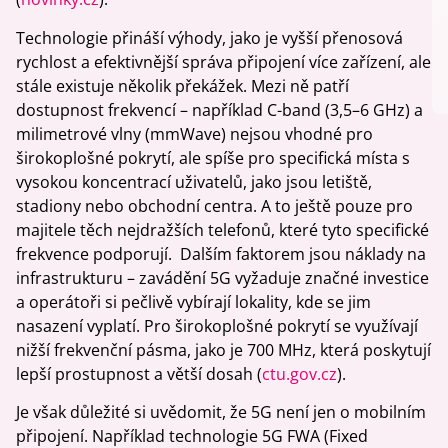
Technologie přináší výhody, jako je vyšší přenosová
rychlost a efektivnější správa připojení více zařízení, ale
stále existuje několik překážek. Mezi ně patří
dostupnost frekvencí – například C-band (3,5–6 GHz) a
milimetrové vlny (mmWave) nejsou vhodné pro
širokoplošné pokrytí, ale spíše pro specifická místa s
vysokou koncentrací uživatelů, jako jsou letiště,
stadiony nebo obchodní centra. A to ještě pouze pro
majitele těch nejdražších telefonů, které tyto specifické
frekvence podporují. Dalším faktorem jsou náklady na
infrastrukturu – zavádění 5G vyžaduje značné investice
a operátoři si pečlivě vybírají lokality, kde se jim
nasazení vyplatí. Pro širokoplošné pokrytí se využívají
nižší frekvenční pásma, jako je 700 MHz, která poskytují
lepší prostupnost a větší dosah (
ctu.gov.cz
).
Je však důležité si uvědomit, že 5G není jen o mobilním
připojení. Například technologie 5G FWA (Fixed