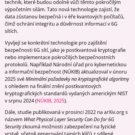
technik, které budou odolné vůči těmto pokročilým
výpočetním silám. Tato nová technologie zajistí, že
data zůstanou bezpečná i v éře kvantových počítačů,
čímž ochrání integritu a důvěrnost informací v 6G
sítích.
Vyvíjejí se konkrétní technologie pro zajištění
bezpečnosti 6G sítí, jako je postkvantová kryptografie
nebo implementace pokročilých bezpečnostních
protokolů. Například Národní úřad pro kybernetickou
a informační bezpečnost (NÚKIB) aktualizoval v únoru
2025 své
Minimální požadavky na kryptografické algoritmy
s ohledem na finální znění postkvantových
kryptografických standardů vydaných americkým NIST
v srpnu 2024 (
NÚKIB, 2025
).
Dále, studie publikovaná v prosinci 2022 na arXiv.org s
názvem
What Physical Layer Security Can Do for 6G
Security
zkoumá možnosti zabezpečení na fyzické
vrstvě, včetně generování tajných klíčů z sdílené