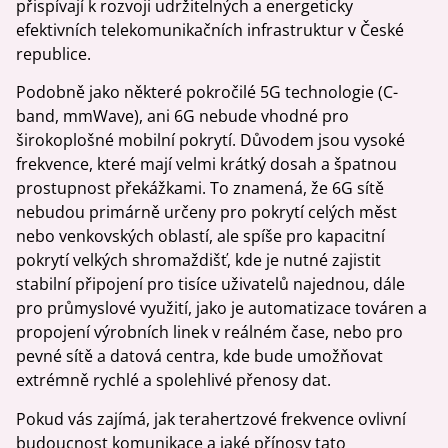
přispívají k rozvoji udržitelných a energeticky
efektivních telekomunikačních infrastruktur v České
republice.
Podobně jako některé pokročilé 5G technologie (C-
band, mmWave), ani 6G nebude vhodné pro
širokoplošné mobilní pokrytí. Důvodem jsou vysoké
frekvence, které mají velmi krátký dosah a špatnou
prostupnost překážkami. To znamená, že 6G sítě
nebudou primárně určeny pro pokrytí celých měst
nebo venkovských oblastí, ale spíše pro kapacitní
pokrytí velkých shromaždišť, kde je nutné zajistit
stabilní připojení pro tisíce uživatelů najednou, dále
pro průmyslové využití, jako je automatizace továren a
propojení výrobních linek v reálném čase, nebo pro
pevné sítě a datová centra, kde bude umožňovat
extrémně rychlé a spolehlivé přenosy dat.
Pokud vás zajímá, jak terahertzové frekvence ovlivní
budoucnost komunikace a jaké přínosy tato