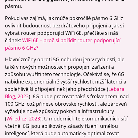
pásmu.
Pokud vás zajímá, jak může pokročilé pásmo 6 GHz
ovlivnit budoucnost bezdrátového připojení a jak si
vybrat router podporující WiFi 6E, přečtěte si náš
článek:
WiFi 6E – proč si pořídit router podporující
pásmo 6 GHz?
Hlavní změny oproti 5G nebudou jen v rychlosti, ale
také v nových možnostech propojení zařízení a
způsobu využití této technologie. Očekává se, že 6G
nabídne exponenciálně vyšší rychlosti, nižší latenci a
spolehlivější připojení než jeho předchůdce (
Lebara
Blog, 2023
). 6G bude pracovat také s frekvencemi nad
100 GHz, což přinese obrovské rychlosti, ale zároveň
vyžaduje nové způsoby pokrytí a infrastruktury
(
Wired.cz, 2023
). U moderních telekomunikačních sítí
včetně 6G jsou aplikovány zásady řízení umělou
inteligencí, která bude automaticky optimalizovat