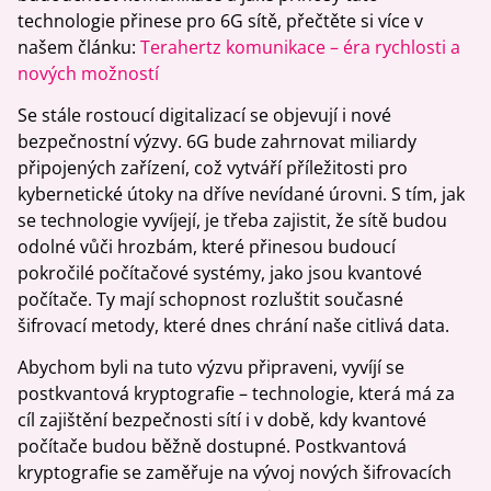
technologie přinese pro 6G sítě, přečtěte si více v
našem článku:
Terahertz komunikace – éra rychlosti a
nových možností
Se stále rostoucí digitalizací se objevují i nové
bezpečnostní výzvy. 6G bude zahrnovat miliardy
připojených zařízení, což vytváří příležitosti pro
kybernetické útoky na dříve nevídané úrovni. S tím, jak
se technologie vyvíjejí, je třeba zajistit, že sítě budou
odolné vůči hrozbám, které přinesou budoucí
pokročilé počítačové systémy, jako jsou kvantové
počítače. Ty mají schopnost rozluštit současné
šifrovací metody, které dnes chrání naše citlivá data.
Abychom byli na tuto výzvu připraveni, vyvíjí se
postkvantová kryptografie – technologie, která má za
cíl zajištění bezpečnosti sítí i v době, kdy kvantové
počítače budou běžně dostupné. Postkvantová
kryptografie se zaměřuje na vývoj nových šifrovacích