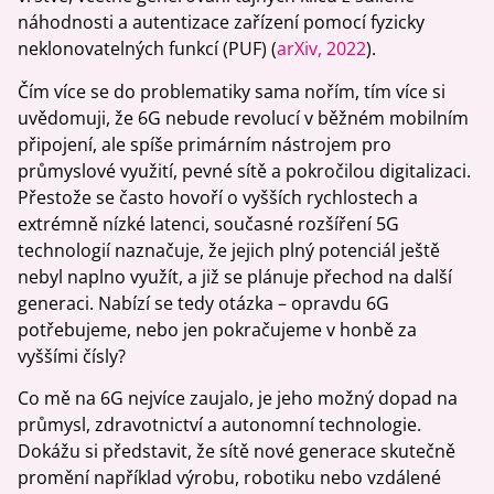
náhodnosti a autentizace zařízení pomocí fyzicky
neklonovatelných funkcí (PUF) (
arXiv, 2022
).
Čím více se do problematiky sama nořím, tím více si
uvědomuji, že 6G nebude revolucí v běžném mobilním
připojení, ale spíše primárním nástrojem pro
průmyslové využití, pevné sítě a pokročilou digitalizaci.
Přestože se často hovoří o vyšších rychlostech a
extrémně nízké latenci, současné rozšíření 5G
technologií naznačuje, že jejich plný potenciál ještě
nebyl naplno využít, a již se plánuje přechod na další
generaci. Nabízí se tedy otázka – opravdu 6G
potřebujeme, nebo jen pokračujeme v honbě za
vyššími čísly?
Co mě na 6G nejvíce zaujalo, je jeho možný dopad na
průmysl, zdravotnictví a autonomní technologie.
Dokážu si představit, že sítě nové generace skutečně
promění například výrobu, robotiku nebo vzdálené