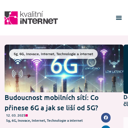
5g
,
6G
,
Inovace
,
Internet
,
Technologie a internet
Budoucnost mobilních sítí: Co
D
č
přinese 6G a jak se liší od 5G?
12. 03. 2025
5g
,
6G
,
Inovace
,
Internet
,
Technologie a internet