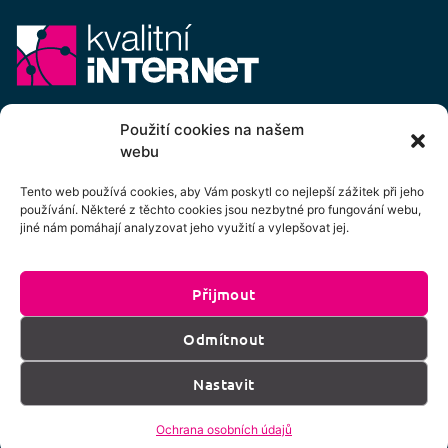
E-mail:
info@kvalitni-internet.cz
Použití cookies na našem
webu
Stanovy
pobočného spolku Kvalitní internet ICTP, z.s.
Cenový výměr pobočného spolku Kvalitní internet ICTP, z.s.
Tento web používá cookies, aby Vám poskytl co nejlepší zážitek při jeho
používání. Některé z těchto cookies jsou nezbytné pro fungování webu,
Přihlášení k odběru newsletteru
jiné nám pomáhají analyzovat jeho využití a vylepšovat jej.
Přijmout
Kliknutím na tlačítko souhlasíte se zpracováním
Odmítnout
os. údajů dle podmínek uvedených
zde
.
Nastavit
Přihlásit k odběru
Ochrana osobních údajů