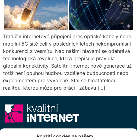
Tradiční internetové připojení přes optické kabely nebo
mobilní 5G sítě čelí v posledních letech nekompromisní
konkurenci z vesmíru. Nad našimi hlavami se odehrává
technologická revoluce, která přepisuje pravidla
globální konektivity. Satelitní internet nové generace už
totiž není pouhou hudbou vzdálené budoucnosti nebo
experimentem pro vyvolené. Stal se hmatatelnou
realitou, kterou může pro práci i zábavu […]
E-mail:
info@kvalitni-internet.cz
Použití cookies na našem