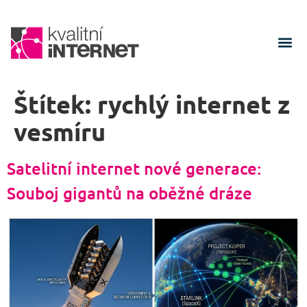
Štítek:
rychlý internet z
vesmíru
Satelitní internet nové generace:
Souboj gigantů na oběžné dráze