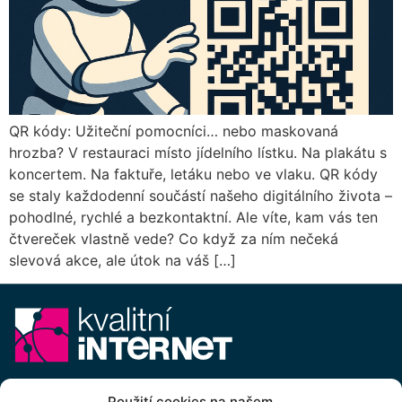
QR kódy: Užiteční pomocníci… nebo maskovaná
hrozba? V restauraci místo jídelního lístku. Na plakátu s
koncertem. Na faktuře, letáku nebo ve vlaku. QR kódy
se staly každodenní součástí našeho digitálního života –
pohodlné, rychlé a bezkontaktní. Ale víte, kam vás ten
čtvereček vlastně vede? Co když za ním nečeká
slevová akce, ale útok na váš […]
E-mail:
info@kvalitni-internet.cz
Použití cookies na našem