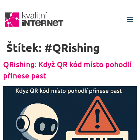
Štítek:
#QRishing
QRishing: Když QR kód místo pohodlí
přinese past