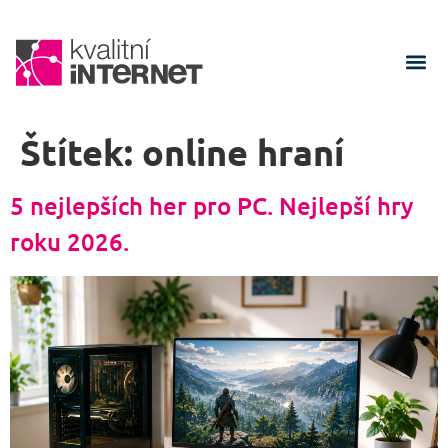
Štítek:
online hraní
5 nejlepších her pro PC. Nejlepší hry
roku 2026.