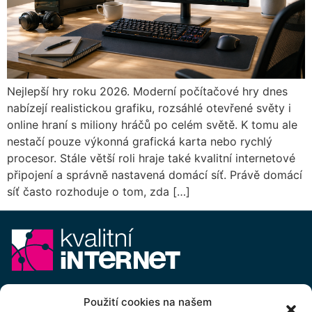
Nejlepší hry roku 2026. Moderní počítačové hry dnes
nabízejí realistickou grafiku, rozsáhlé otevřené světy i
online hraní s miliony hráčů po celém světě. K tomu ale
nestačí pouze výkonná grafická karta nebo rychlý
procesor. Stále větší roli hraje také kvalitní internetové
připojení a správně nastavená domácí síť. Právě domácí
síť často rozhoduje o tom, zda […]
E-mail:
info@kvalitni-internet.cz
Použití cookies na našem