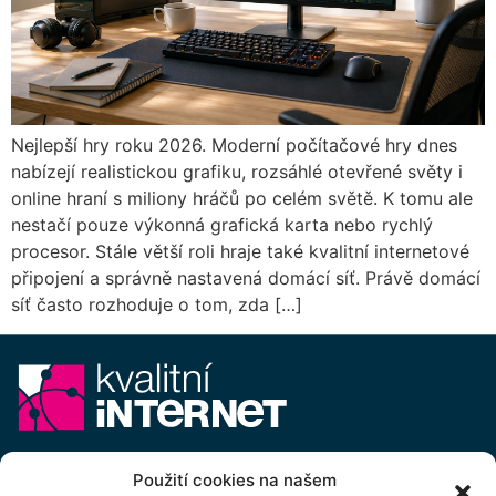
Nejlepší hry roku 2026. Moderní počítačové hry dnes
nabízejí realistickou grafiku, rozsáhlé otevřené světy i
online hraní s miliony hráčů po celém světě. K tomu ale
nestačí pouze výkonná grafická karta nebo rychlý
procesor. Stále větší roli hraje také kvalitní internetové
připojení a správně nastavená domácí síť. Právě domácí
síť často rozhoduje o tom, zda […]
E-mail:
info@kvalitni-internet.cz
Použití cookies na našem