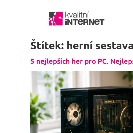
Štítek:
herní sestav
5 nejlepších her pro PC. Nejlep