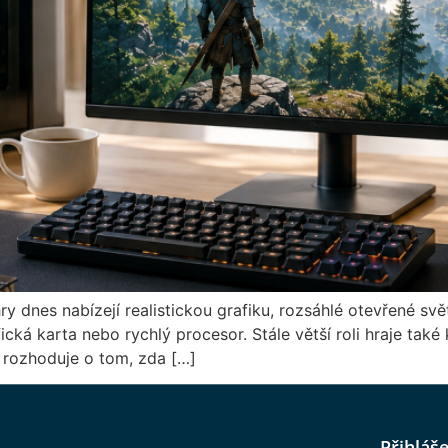
y dnes nabízejí realistickou grafiku, rozsáhlé otevřené svět
ká karta nebo rychlý procesor. Stále větší roli hraje také k
 rozhoduje o tom, zda […]
Přihláš