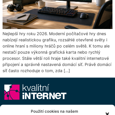
Nejlepší hry roku 2026. Moderní počítačové hry dnes
nabízejí realistickou grafiku, rozsáhlé otevřené světy i
online hraní s miliony hráčů po celém světě. K tomu ale
nestačí pouze výkonná grafická karta nebo rychlý
procesor. Stále větší roli hraje také kvalitní internetové
připojení a správně nastavená domácí síť. Právě domácí
síť často rozhoduje o tom, zda […]
E-mail:
info@kvalitni-internet.cz
Použití cookies na našem