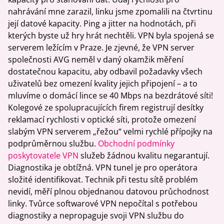
nahrávání mne zarazil, linku jsme zpomalili na čtvrtinu
její datové kapacity. Ping a jitter na hodnotách, při
kterých byste už hry hrát nechtěli. VPN byla spojená se
serverem ležícím v Praze. Je zjevné, že VPN server
společnosti AVG neměl v daný okamžik měření
dostatečnou kapacitu, aby odbavil požadavky všech
uživatelů bez omezení kvality jejich připojení – a to
mluvíme o domácí lince se 40 Mbps na bezdrátové síti!
Kolegové ze spolupracujících firem registrují desítky
reklamací rychlosti v optické síti, protože omezení
slabým VPN serverem „řežou“ velmi rychlé přípojky na
podprůměrnou službu.
Obchodní podmínky
poskytovatele VPN
služeb žádnou kvalitu negarantují.
Diagnostika je obtížná. VPN tunel je pro operátora
složité identifikovat. Technik při testu sítě problém
nevidí, měří plnou objednanou datovou průchodnost
linky. Tvůrce softwarové VPN nepočítal s potřebou
diagnostiky a nepropaguje svoji VPN službu do