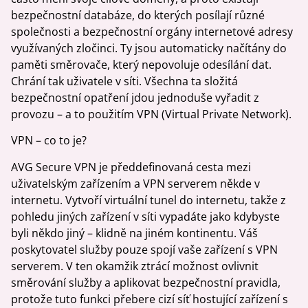
bezpečnostní databáze, do kterých posílají různé
společnosti a bezpečnostní orgány internetové adresy
využívaných zločinci. Ty jsou automaticky načítány do
paměti směrovače, který nepovoluje odesílání dat.
Chrání tak uživatele v síti. Všechna ta složitá
bezpečnostní opatření jdou jednoduše vyřadit z
provozu – a to použitím VPN (Virtual Private Network).
VPN – co to je?
AVG Secure VPN je předdefinovaná cesta mezi
uživatelským zařízením a VPN serverem někde v
internetu. Vytvoří virtuální tunel do internetu, takže z
pohledu jiných zařízení v síti vypadáte jako kdybyste
byli někdo jiný – klidně na jiném kontinentu. Váš
poskytovatel služby pouze spojí vaše zařízení s VPN
serverem. V ten okamžik ztrácí možnost ovlivnit
směrování služby a aplikovat bezpečnostní pravidla,
protože tuto funkci přebere cizí síť hostující zařízení s