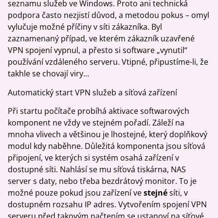
seznamu služeb ve Windows. Proto ani technická
podpora často nezjistí důvod, a metodou pokus – omyl
vylučuje možné příčiny v síti zákazníka. Byl
zaznamenaný případ, ve kterém zákazník uzavřené
VPN spojení vypnul, a přesto si software „vynutil“
používání vzdáleného serveru. Vtipné, připustíme-li, že
takhle se chovají viry…
Automatický start VPN služeb a síťová zařízení
Při startu počítače probíhá aktivace softwarových
komponent ne vždy ve stejném pořadí. Záleží na
mnoha vlivech a většinou je lhostejné, který doplňkový
modul kdy naběhne. Důležitá komponenta jsou síťová
připojení, ve kterých si systém osahá zařízení v
dostupné síti. Nahlásí se mu síťová tiskárna, NAS
server s daty, nebo třeba bezdrátový monitor. To je
možné pouze pokud jsou zařízení ve
stejné
síti, v
dostupném rozsahu IP adres. Vytvořením spojení VPN
serveru před takovým načtením se ustanoví na síťové