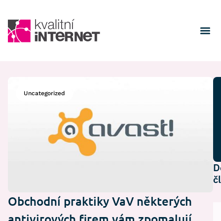
Uncategorized
D
č
Obchodní praktiky VaV některých
antivirových firem vám zpomalují