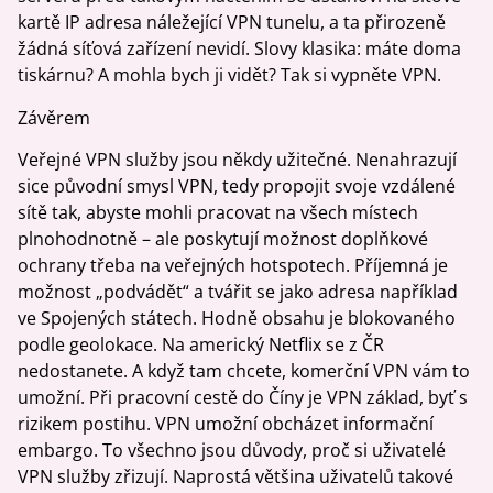
kartě IP adresa náležející VPN tunelu, a ta přirozeně
žádná síťová zařízení nevidí. Slovy klasika: máte doma
tiskárnu? A mohla bych ji vidět? Tak si vypněte VPN.
Závěrem
Veřejné VPN služby jsou někdy užitečné. Nenahrazují
sice původní smysl VPN, tedy propojit svoje vzdálené
sítě tak, abyste mohli pracovat na všech místech
plnohodnotně – ale poskytují možnost doplňkové
ochrany třeba na veřejných hotspotech. Příjemná je
možnost „podvádět“ a tvářit se jako adresa například
ve Spojených státech. Hodně obsahu je blokovaného
podle geolokace. Na americký Netflix se z ČR
nedostanete. A když tam chcete, komerční VPN vám to
umožní. Při pracovní cestě do Číny je VPN základ, byť s
rizikem postihu. VPN umožní obcházet informační
embargo. To všechno jsou důvody, proč si uživatelé
VPN služby zřizují. Naprostá většina uživatelů takové