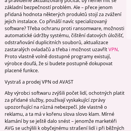
a pravidelně aktualizovaný počítač by neměl mít se
základní bezpečností problém. Ale – přece jenom
přidaná hodnota některých produktů stojí za zvážení
jejich instalace. Co přináší navíc specializovaný
software? Třeba ochranu proti ransomware, možnosti
automatické údržby systému, čištění datových úložišť,
odstraňování duplicitních souborů, aktualizace
zastaralých ovladačů a třeba i možnost uzavřít
VPN
.
Proto vlastně volně dostupné programy existují,
výrobce doufá, že si budete postupně dokupovat
placené funkce.
Vystraš a prodej VPN od AVAST
Aby výrobci softwaru zvýšili počet lidí, ochotných platit
za přidané služby, používají vyskakující zprávy
upozorňující na různá nebezpečí. Jde vlastně o
reklamu, a ta má v kořenu slova slovo klam. Mírné
klamání by se ještě dalo snést – jenomže marketéři
AVG se uchýlili k obyčejnému strašení lidí i při běžných