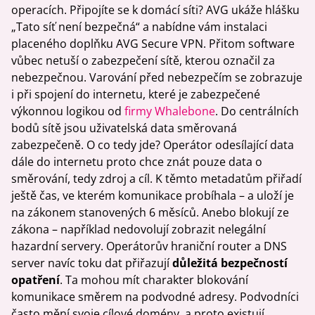
operacích. Připojíte se k domácí síti? AVG ukáže hlášku
„Tato síť není bezpečná“ a nabídne vám instalaci
placeného doplňku AVG Secure VPN. Přitom software
vůbec netuší o zabezpečení sítě, kterou označil za
nebezpečnou. Varování před nebezpečím se zobrazuje
i při spojení do internetu, které je zabezpečené
výkonnou logikou od
firmy Whalebone
. Do centrálních
bodů sítě jsou uživatelská data směrovaná
zabezpečeně. O co tedy jde? Operátor odesílající data
dále do internetu proto chce znát pouze data o
směrování, tedy zdroj a cíl. K těmto metadatům přiřadí
ještě čas, ve kterém komunikace probíhala – a uloží je
na zákonem stanovených 6 měsíců. Anebo blokují ze
zákona – například nedovolují zobrazit nelegální
hazardní servery. Operátorův hraniční router a DNS
server navíc toku dat přiřazují
důležitá bezpečností
opatření
. Ta mohou mít charakter blokování
komunikace směrem na podvodné adresy. Podvodníci
často mění svoje cílové domény, a proto existují