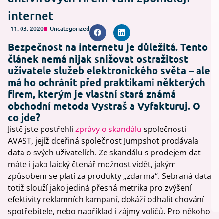
internet
11. 03. 2020
Uncategorized
Bezpečnost na internetu je důležitá. Tento
článek nemá nijak snižovat ostražitost
uživatele služeb elektronického světa – ale
má ho ochránit před praktikami některých
firem, kterým je vlastní stará známá
obchodní metoda Vystraš a Vyfakturuj. O
co jde?
Jistě jste postřehli
zprávy o skandálu
společnosti
AVAST, jejíž dceřiná společnost Jumpshot prodávala
data o svých uživatelích. Ze skandálu s prodejem dat
máte i jako laický čtenář možnost vidět, jakým
způsobem se platí za produkty „zdarma“. Sebraná data
totiž slouží jako jediná přesná metrika pro zvýšení
efektivity reklamních kampaní, dokáží odhalit chování
spotřebitele, nebo například i zájmy voličů. Pro někoho