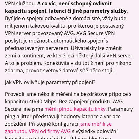
VPN službou.
A co víc, není schopný ovlivnit
kapacitu spojení, latenci či jiné parametry služby
.
Byť jde o spojení odbavené z domácí sítě, vždy bude
mít jenom takovou kvalitu, pro kterou je postavený
VPN server provozovaný AVG. AVG Secure VPN
poskytuje možnost automatického spojení s
přednastaveným serverem. Uživatelsky lze změnit
zemi a kontinent, ve které leží některý další VPN server.
A to je problém. Konektivita v síti totiž není pro nikoho
zdarma, provoz světové datové sítě něco stojí…
Jak VPN ovlivňuje parametry připojení?
Provedli jsme několik měření na bezdrátové přípojce s
kapacitou 40/40 Mbps. Bez zapojení produktu AVG
Secure line jsme
měřili plnou kapacitu linky
. Parametry
ping a jitter představují hodnoty latence a variace
zpoždění. Při stejné konfiguraci
jsme měřili se
zapnutou VPN od firmy AVG
s výsledky poloviční
kapacity pro stahování dat. Údaj rychlosti pro