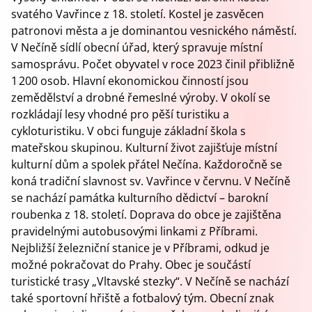
svatého Vavřince z 18. století. Kostel je zasvěcen
patronovi města a je dominantou vesnického náměstí.
V Nečíně sídlí obecní úřad, který spravuje místní
samosprávu. Počet obyvatel v roce 2023 činil přibližně
1 200 osob. Hlavní ekonomickou činností jsou
zemědělství a drobné řemeslné výroby. V okolí se
rozkládají lesy vhodné pro pěší turistiku a
cykloturistiku. V obci funguje základní škola s
mateřskou skupinou. Kulturní život zajišťuje místní
kulturní dům a spolek přátel Nečína. Každoročně se
koná tradiční slavnost sv. Vavřince v červnu. V Nečíně
se nachází památka kulturního dědictví – barokní
roubenka z 18. století. Doprava do obce je zajištěna
pravidelnými autobusovými linkami z Příbrami.
Nejbližší železniční stanice je v Příbrami, odkud je
možné pokračovat do Prahy. Obec je součástí
turistické trasy „Vltavské stezky“. V Nečíně se nachází
také sportovní hřiště a fotbalový tým. Obecní znak