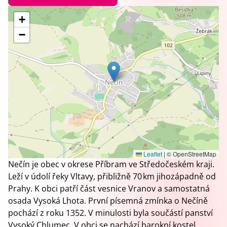
+
−
Leaflet
|
© OpenStreetMap
Nečín je obec v okrese Příbram ve Středočeském kraji.
Leží v údolí řeky Vltavy, přibližně 70 km jihozápadně od
Prahy. K obci patří část vesnice Vranov a samostatná
osada Vysoká Lhota. První písemná zmínka o Nečíně
pochází z roku 1352. V minulosti byla součástí panství
Vysoký Chlumec. V obci se nachází barokní kostel