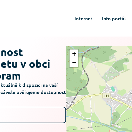
Internet
Info portál
pnost
+
netu v obci
−
bram
aktuálně k dispozici na vaší
ezávisle ověřujeme dostupnost