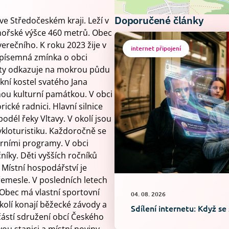
Doporučené články
e Středočeském kraji. Leží v
dmořské výšce 460 metrů. Obec
erečního. K roku 2023 žije v
internet připojení
 písemná zmínka o obci
aty odkazuje na mokrou půdu
okní kostel svatého Jana
ěnou kulturní památkou. V obci
rické radnici. Hlavní silnice
odél řeky Vltavy. V okolí jsou
ykloturistiku. Každoročně se
lorními programy. V obci
čníky. Děti vyšších ročníků
 Místní hospodářství je
emesle. V posledních letech
. Obec má vlastní sportovní
04. 08. 2026
kolí konají běžecké závody a
Sdílení internetu: Když se
ástí sdružení obcí Českého