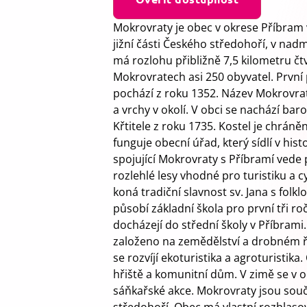
Mokrovraty je obec v okrese Příbram v
jižní části Českého středohoří, v na
má rozlohu přibližně 7,5 kilometru čtv
Mokrovratech asi 250 obyvatel. První
pochází z roku 1352. Název Mokrovr
a vrchy v okolí. V obci se nachází bar
Křtitele z roku 1735. Kostel je chrán
funguje obecní úřad, který sídlí v histo
spojující Mokrovraty s Příbramí vede p
rozlehlé lesy vhodné pro turistiku a c
koná tradiční slavnost sv. Jana s folk
působí základní škola pro první tři ro
docházejí do střední školy v Příbrami.
založeno na zemědělství a drobném ř
se rozvíjí ekoturistika a agroturistika
hřiště a komunitní dům. V zimě se v o
sáňkařské akce. Mokrovraty jsou souč