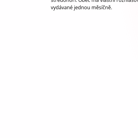
středohoří. Obec má vlastní rozhlasov
vydávané jednou měsíčně.