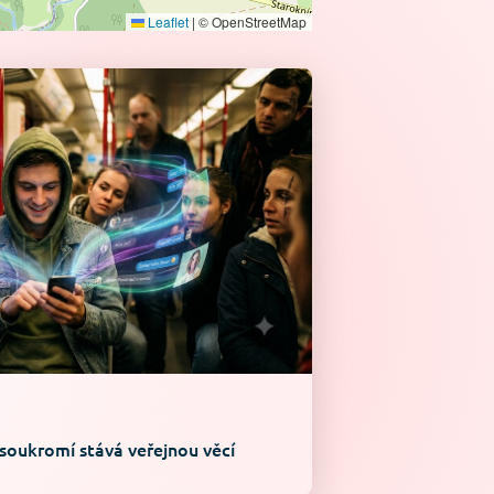
Leaflet
|
© OpenStreetMap
 soukromí stává veřejnou věcí