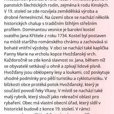
panstvích šlechtických rodin, zejména k rodu Kinských.
V 19. století se zde rozvíjela zemědělská výroba a
drobné řemeslnictví. Na území obce se nachází několik
historických chalup s tradičním štíhlým střešním
profilem. Dominantou vesnice je barokní kostel
svatého Jana Křtitele z roku 1734. Kostel byl postaven
na místě staršího románského chrámu a zachovává si
bohaté vnitřní výzdoby. V obci se nachází také kaplička
Panny Marie na vrcholu kopce Hvožďanský vrch.
Každoročně se zde koná slavnost sv. Jana, během níž
se obyvatelé setkávají u ohně a zpívají lidové písně.
Hvožďany jsou obklopeny lesy a loukami, což poskytuje
vhodné podmínky pro pěší turistiku a cykloturistiku. V
blízkosti obce protéká potok Hvožďanský, který je
součástí povodí řeky Vltavy. V místě se nachází také
malý rybník, který slouží jako rekreační oblast pro
rybaření. Obec má vlastní obecní úřad, který sídlí v
historické budově z konce 19. století. V rámci