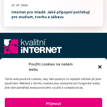
27. 07. 2026
Internet pro mladé: Jaké připojení potřebují
pro studium, tvorbu a zábavu
E-mail:
info@kvalitni-internet.cz
Použití cookies na našem
webu
Stanovy
pobočného spolku Kvalitní internet ICTP, z.s.
Cenový výměr pobočného spolku Kvalitní internet ICTP, z.s.
Tento web používá cookies, aby Vám poskytl co nejlepší zážitek při jeho
používání. Některé z těchto cookies jsou nezbytné pro fungování webu,
Přihlášení k odběru newsletteru
jiné nám pomáhají analyzovat jeho využití a vylepšovat jej.
Přijmout