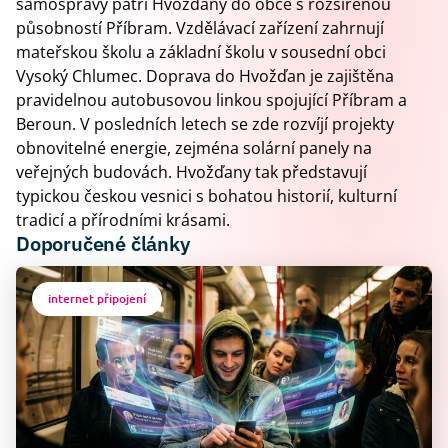
samosprávy patří Hvožďany do obce s rozšířenou
působností Příbram. Vzdělávací zařízení zahrnují
mateřskou školu a základní školu v sousední obci
Vysoký Chlumec. Doprava do Hvožďan je zajištěna
pravidelnou autobusovou linkou spojující Příbram a
Beroun. V posledních letech se zde rozvíjí projekty
obnovitelné energie, zejména solární panely na
veřejných budovách. Hvožďany tak představují
typickou českou vesnici s bohatou historií, kulturní
tradicí a přírodními krásami.
Doporučené články
internet připojení