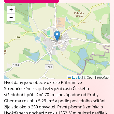
+
−
Leaflet
|
© OpenStreetMap
Hvožďany jsou obec v okrese Příbram ve
Středočeském kraji. Leží v jižní části Českého
středohoří, přibližně 70 km jihozápadně od Prahy.
Obec má rozlohu 5,23 km² a podle posledního sčítání
žije zde okolo 250 obyvatel. První písemná zmínka o
Hvožďanech pochází z roku 1352. V minulosti patřila k