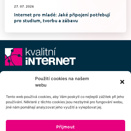
27. 07. 2026
Internet pro mladé: Jaké připojení potřebují
pro studium, tvorbu a zábavu
E-mail:
info@kvalitni-internet.cz
Použití cookies na našem
webu
Stanovy
pobočného spolku Kvalitní internet ICTP, z.s.
Cenový výměr pobočného spolku Kvalitní internet ICTP, z.s.
Tento web používá cookies, aby Vám poskytl co nejlepší zážitek při jeho
používání. Některé z těchto cookies jsou nezbytné pro fungování webu,
Přihlášení k odběru newsletteru
jiné nám pomáhají analyzovat jeho využití a vylepšovat jej.
Přijmout