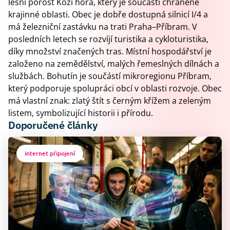
lesní porost Kozí hora, který je součástí chráněné
krajinné oblasti. Obec je dobře dostupná silnicí I/4 a
má železniční zastávku na trati Praha–Příbram. V
posledních letech se rozvíjí turistika a cykloturistika,
díky množství značených tras. Místní hospodářství je
založeno na zemědělství, malých řemeslných dílnách a
službách. Bohutín je součástí mikroregionu Příbram,
který podporuje spolupráci obcí v oblasti rozvoje. Obec
má vlastní znak: zlatý štít s černým křížem a zeleným
listem, symbolizující historii i přírodu.
Doporučené články
internet připojení