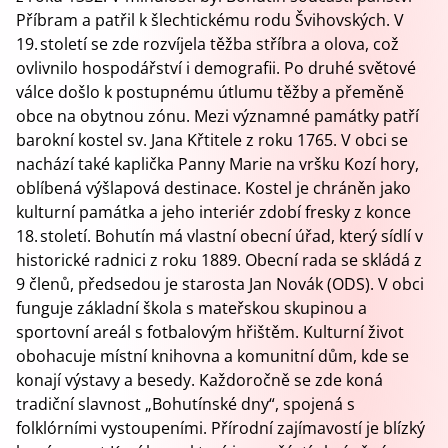
Příbram a patřil k šlechtickému rodu Švihovských. V
19. století se zde rozvíjela těžba stříbra a olova, což
ovlivnilo hospodářství i demografii. Po druhé světové
válce došlo k postupnému útlumu těžby a přeměně
obce na obytnou zónu. Mezi významné památky patří
barokní kostel sv. Jana Křtitele z roku 1765. V obci se
nachází také kaplička Panny Marie na vršku Kozí hory,
oblíbená výšlapová destinace. Kostel je chráněn jako
kulturní památka a jeho interiér zdobí fresky z konce
18. století. Bohutín má vlastní obecní úřad, který sídlí v
historické radnici z roku 1889. Obecní rada se skládá z
9 členů, předsedou je starosta Jan Novák (ODS). V obci
funguje základní škola s mateřskou skupinou a
sportovní areál s fotbalovým hřištěm. Kulturní život
obohacuje místní knihovna a komunitní dům, kde se
konají výstavy a besedy. Každoročně se zde koná
tradiční slavnost „Bohutínské dny“, spojená s
folklórními vystoupeními. Přírodní zajímavostí je blízký