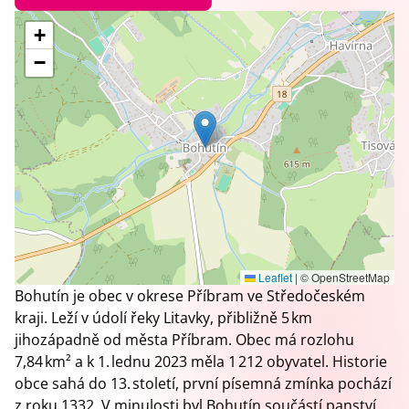
+
−
Leaflet
|
© OpenStreetMap
Bohutín je obec v okrese Příbram ve Středočeském
kraji. Leží v údolí řeky Litavky, přibližně 5 km
jihozápadně od města Příbram. Obec má rozlohu
7,84 km² a k 1. lednu 2023 měla 1 212 obyvatel. Historie
obce sahá do 13. století, první písemná zmínka pochází
z roku 1332. V minulosti byl Bohutín součástí panství