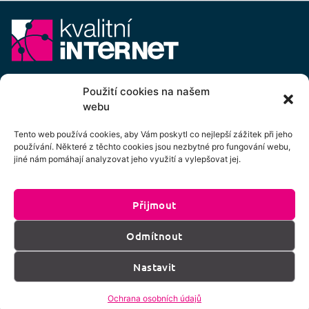
E-mail:
info@kvalitni-internet.cz
Použití cookies na našem
webu
Stanovy
pobočného spolku Kvalitní internet ICTP, z.s.
Cenový výměr pobočného spolku Kvalitní internet ICTP, z.s.
Tento web používá cookies, aby Vám poskytl co nejlepší zážitek při jeho
používání. Některé z těchto cookies jsou nezbytné pro fungování webu,
Přihlášení k odběru newsletteru
jiné nám pomáhají analyzovat jeho využití a vylepšovat jej.
Přijmout
Kliknutím na tlačítko souhlasíte se zpracováním
Odmítnout
os. údajů dle podmínek uvedených
zde
.
Nastavit
Přihlásit k odběru
Ochrana osobních údajů