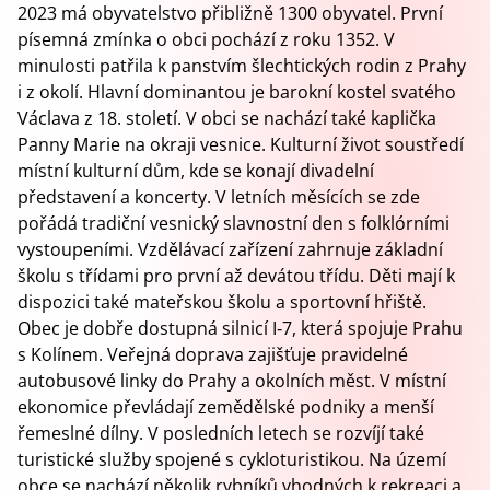
2023 má obyvatelstvo přibližně 1300 obyvatel. První
písemná zmínka o obci pochází z roku 1352. V
minulosti patřila k panstvím šlechtických rodin z Prahy
i z okolí. Hlavní dominantou je barokní kostel svatého
Václava z 18. století. V obci se nachází také kaplička
Panny Marie na okraji vesnice. Kulturní život soustředí
místní kulturní dům, kde se konají divadelní
představení a koncerty. V letních měsících se zde
pořádá tradiční vesnický slavnostní den s folklórními
vystoupeními. Vzdělávací zařízení zahrnuje základní
školu s třídami pro první až devátou třídu. Děti mají k
dispozici také mateřskou školu a sportovní hřiště.
Obec je dobře dostupná silnicí I‑7, která spojuje Prahu
s Kolínem. Veřejná doprava zajišťuje pravidelné
autobusové linky do Prahy a okolních měst. V místní
ekonomice převládají zemědělské podniky a menší
řemeslné dílny. V posledních letech se rozvíjí také
turistické služby spojené s cykloturistikou. Na území
obce se nachází několik rybníků vhodných k rekreaci a