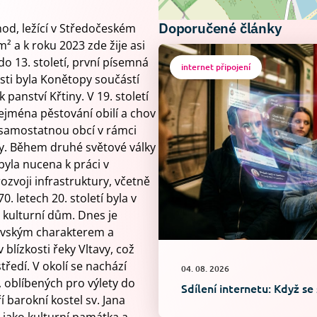
Doporučené články
od, ležící v Středočeském
m² a k roku 2023 zde žije asi
do 13. století, první písemná
internet připojení
sti byla Konětopy součástí
 panství Křtiny. V 19. století
ejména pěstování obilí a chov
 samostatnou obcí v rámci
y. Během druhé světové války
byla nucena k práci v
zvoji infrastruktury, včetně
. letech 20. století byla v
 kulturní dům. Dnes je
vským charakterem a
 blízkosti řeky Vltavy, což
ředí. V okolí se nachází
04. 08. 2026
s, oblíbených pro výlety do
Sdílení internetu: Když se
 barokní kostel sv. Jana