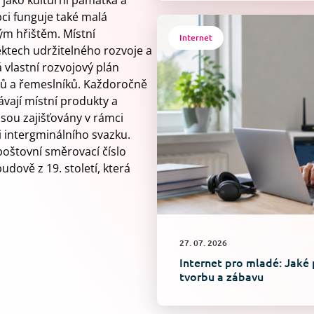
ěn jako kulturní památka a
bci funguje také malá
ým hřištěm. Místní
Internet
ektech udržitelného rozvoje a
 vlastní rozvojový plán
ů a řemeslníků. Každoročně
ávají místní produkty a
sou zajišťovány v rámci
 intergminálního svazku.
poštovní směrovací číslo
budově z 19. století, která
27. 07. 2026
Internet pro mladé: Jaké 
tvorbu a zábavu