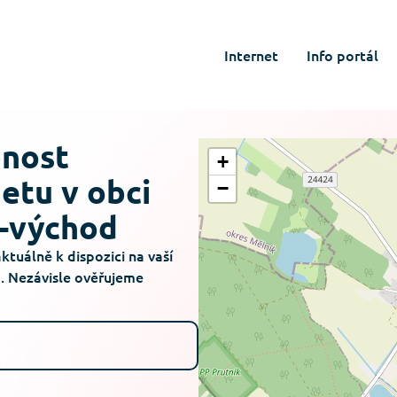
Internet
Info portál
pnost
+
netu v obci
−
a-východ
aktuálně k dispozici na vaší
. Nezávisle ověřujeme