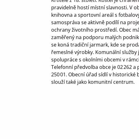
Křtitele z 18. století. Kostel je chrán
pravidelně hostí místní slavnosti. V o
knihovna a sportovní areál s fotbalov
samospráva se aktivně podílí na proj
ochrany životního prostředí. Obec má
zaměřený na podporu malých podnik
se koná tradiční jarmark, kde se prod
řemeslné výrobky. Komunální služby j
spolupráce s okolními obcemi v rámci
Telefonní předvolba obce je 02 262 a 
250 01. Obecní úřad sídlí v historické 
slouží také jako komunitní centrum.