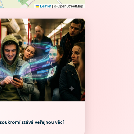
Leaflet
|
© OpenStreetMap
 soukromí stává veřejnou věcí