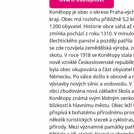
Konětopy je obec v okrese Praha‑vých
kraji. Obec má rozlohu přibližně 5,2 k
1 200 obyvatel. Historie obce sahá až 
zmínka pochází z roku 1310. V minulo
šlechtického panství a později patřila k
se zde rozvíjela zemědělská výroba, z
skotu. V roce 1918 se Konětopy stala
nově vzniklé Československé republik
byla obec okupována a část obyvatel 
Německu. Po válce došlo k obnově a ro
výstavby nových silnic a vodovodu. V 70
obci zbudována nová základní škola a
Konětopy známá svým klidným venko
blízkostí k hlavnímu městu. Obec leží v
přispívá k bohatému přírodnímu prost
několik turistických stezek a cyklotra
přírody. Mezi významné památky patří