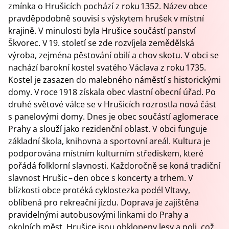
zmínka o Hrušicích pochází z roku 1352. Název obce
pravděpodobně souvisí s výskytem hrušek v místní
krajině. V minulosti byla Hrušice součástí panství
Škvorec. V 19. století se zde rozvíjela zemědělská
výroba, zejména pěstování obilí a chov skotu. V obci se
nachází barokní kostel svatého Václava z roku 1735.
Kostel je zasazen do malebného náměstí s historickými
domy. V roce 1918 získala obec vlastní obecní úřad. Po
druhé světové válce se v Hrušicích rozrostla nová část
s panelovými domy. Dnes je obec součástí aglomerace
Prahy a slouží jako rezidenční oblast. V obci funguje
základní škola, knihovna a sportovní areál. Kultura je
podporována místním kulturním střediskem, které
pořádá folklorní slavnosti. Každoročně se koná tradiční
slavnost Hrušic – den obce s koncerty a trhem. V
blízkosti obce protéká cyklostezka podél Vltavy,
oblíbená pro rekreační jízdu. Doprava je zajištěna
pravidelnými autobusovými linkami do Prahy a
okolních měst. Hrušice jsou obklopeny lesy a poli, což