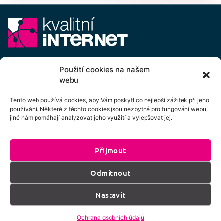
E-mail:
info@kvalitni-internet.cz
Použití cookies na našem
webu
Stanovy
pobočného spolku Kvalitní internet ICTP, z.s.
Cenový výměr pobočného spolku Kvalitní internet ICTP, z.s.
Tento web používá cookies, aby Vám poskytl co nejlepší zážitek při jeho
používání. Některé z těchto cookies jsou nezbytné pro fungování webu,
Přihlášení k odběru newsletteru
jiné nám pomáhají analyzovat jeho využití a vylepšovat jej.
Přijmout
Kliknutím na tlačítko souhlasíte se zpracováním
Odmítnout
os. údajů dle podmínek uvedených
zde
.
Nastavit
Přihlásit k odběru
Ochrana osobních údajů