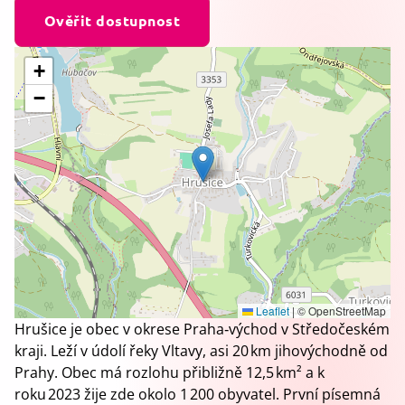
Ověřit dostupnost
+
−
Leaflet
|
© OpenStreetMap
Hrušice je obec v okrese Praha‑východ v Středočeském
kraji. Leží v údolí řeky Vltavy, asi 20 km jihovýchodně od
Prahy. Obec má rozlohu přibližně 12,5 km² a k
roku 2023 žije zde okolo 1 200 obyvatel. První písemná