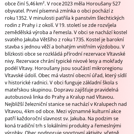
obce činí 5,46 km². V roce 2023 měla Horoušany 527
obyvatel. První písemná zmínka o obci pochází z
roku 1352. V minulosti patřila k panstvím šlechtických
rodin z Prahy i z okolí. V 19. století se zde rozvíjela
zemědělská výroba a řemesla. V obci se nachází kostel
svatého Jakuba Většího z roku 1735. Kostel je barokní
stavba s jednou věží a bohatým vnitřním výzdobou. V
blízkosti obce se rozkládá přírodní rezervace Vltavské
nivy. Rezervace chrání typické nivové lesy a mokřady
podél Vltavy. Horoušany jsou součástí mikroregionu
Vltavské údolí. Obec má vlastní obecní úřad, který sídlí
v historické radnici. V obci funguje základní škola s
mateřskou skupinou. Dopravu zajišťuje pravidelná
autobusová linka do Prahy a Kralup nad Vltavou.
Nejbližší železniční stanice se nachází v Kralupech nad
Vltavou, 4 km od obce. Mezi významné kulturní akce
patří každoroční slavnost sv. Jakuba. Na podzim se
koná tradiční trh s lokálními produkty a řemeslnými
výrobky. Obec podporuje sportovní aktivity, včetně