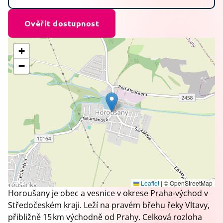
Ověřit dostupnost
+
−
Leaflet
|
© OpenStreetMap
Horoušany je obec a vesnice v okrese Praha‑východ v
Středočeském kraji. Leží na pravém břehu řeky Vltavy,
přibližně 15 km východně od Prahy. Celková rozloha