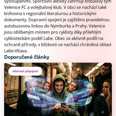
vystoupeními. Sportovní aktivity zahrnují fotbalový tým
Velenice FC a volejbalový klub. V obci se nachází také
knihovna s regionální literaturou a historickými
dokumenty. Dopravní spojení je zajištěno pravidelnou
autobusovou linkou do Nymburka a Prahy. Velenice
jsou oblíbeným místem pro cyklisty díky přilehlým
cyklostezkám podél Labe. Obec se aktivně podílí na
ochraně přírody, v blízkosti se nachází chráněná oblast
Labe‑Vltava.
Doporučené články
internet připojení