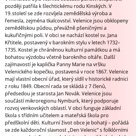
později patřila k šlechtickému rodu Kinských. V
19. století se zde rozvíjela zemědělská výroba a
řemesla, zejména tkalcovství. Velenice jsou obklopeny
zemědělskou půdou, převážně pšeničnými a
kukuřičnými poli. V obci se nachází kostel sv. Jana
Křtitele, postavený v barokním stylu v letech 1732–
1735. Kostel je chráněnou kulturní památkou a má
bohatou výzdobu včetně barokního oltáře. Další
zajímavostí je kaplička Panny Marie na vršku
Velenického kopečku, postavená v roce 1867. Velenice
mají vlastní obecní úřad, který sídlí v historické radnici
z roku 1849. Obecní rada se skládá z 7 členů,
předsedou je starosta Jan Novák. Velenice jsou
součástí mikroregionu Nymburk, který podporuje
rozvoj venkovských oblastí. V obci funguje základní
škola s třídním učitelem a mateřská škola pro
předškolní děti. Kulturní život obce je bohatý – pořádá
se zde každoroční slavnost „Den Velenic“ s folklórními