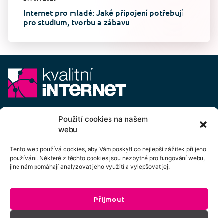
Internet pro mladé: Jaké připojení potřebují
pro studium, tvorbu a zábavu
E-mail:
info@kvalitni-internet.cz
Použití cookies na našem
webu
Stanovy
pobočného spolku Kvalitní internet ICTP, z.s.
Cenový výměr pobočného spolku Kvalitní internet ICTP, z.s.
Tento web používá cookies, aby Vám poskytl co nejlepší zážitek při jeho
používání. Některé z těchto cookies jsou nezbytné pro fungování webu,
Přihlášení k odběru newsletteru
jiné nám pomáhají analyzovat jeho využití a vylepšovat jej.
Přijmout
Kliknutím na tlačítko souhlasíte se zpracováním