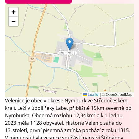
+
−
Leaflet
|
© OpenStreetMap
Velenice je obec v okrese Nymburk ve Středočeském
kraji. Leží v údolí řeky Labe, přibližně 15 km severně od
Nymburka. Obec má rozlohu 12,34 km² a k 1. lednu
2023 měla 1 128 obyvatel. Historie Velenic sahá do
13. století, první písemná zmínka pochází z roku 1315.
V minulosti byla vesnice součástí panství Štěpánov,