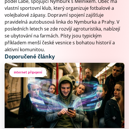
podél Labe, spojující Nymburk s Mělníkem. Obec má
vlastní sportovní klub, který organizuje fotbalové a
volejbalové zápasy. Dopravní spojení zajišťuje
pravidelná autobusová linka do Nymburka a Prahy. V
posledních letech se zde rozvíjí agroturistika, nabízejí
se ubytování na farmách. Písty jsou typickým
příkladem menší české vesnice s bohatou historií a
aktivní komunitou.
Doporučené články
internet připojení