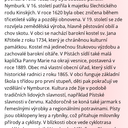
Nymburk. V 16. století patřila k majetku šlechtického
rodu Kinských. V roce 1620 byla obec zničena během
třicetileté války a později obnovena. V 19. století se zde
rozvíjela zemědělská výroba, hlavně pěstování obilí a
chov skotu. V obci se nachází barokní kostel sv. Jana
Křtitele z roku 1734, který je chráněnou kulturní
památkou. Kostel má jedinečnou štukovou výzdobu a
zachovalé barokní oltáře. V Pístách sídlí také malá
kaplička Panny Marie na okraji vesnice, postavená v
roce 1889. Obec má vlastní obecní úřad, který sídlí v
historické radnici z roku 1865. V obci funguje základní
škola s třídou pro první stupeň, děti pak pokračují ve
vzdělání v Nymburce. Kultura zde žije v podobě
tradičních lidových slavností, například Pístské
slavnosti v červnu. Každoročně se koná také jarmark s
řemeslnými výrobky a regionálními potravinami. Písty
jsou obklopeny lesy a rybníky, což přitahuje milovníky
přírody a cyklisty. V blízkosti obce vede cyklotrasa