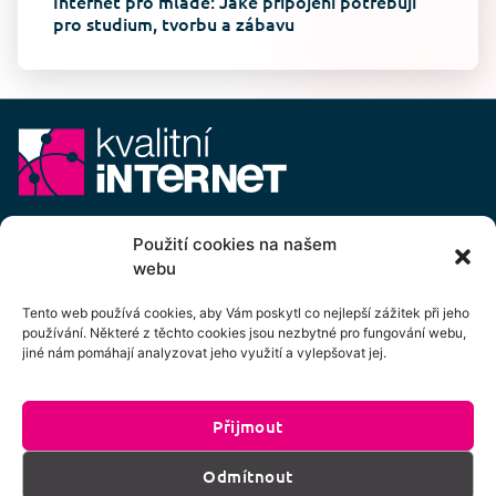
Internet pro mladé: Jaké připojení potřebují
pro studium, tvorbu a zábavu
E-mail:
info@kvalitni-internet.cz
Použití cookies na našem
webu
Stanovy
pobočného spolku Kvalitní internet ICTP, z.s.
Cenový výměr pobočného spolku Kvalitní internet ICTP, z.s.
Tento web používá cookies, aby Vám poskytl co nejlepší zážitek při jeho
používání. Některé z těchto cookies jsou nezbytné pro fungování webu,
Přihlášení k odběru newsletteru
jiné nám pomáhají analyzovat jeho využití a vylepšovat jej.
Přijmout
Kliknutím na tlačítko souhlasíte se zpracováním
Odmítnout
os. údajů dle podmínek uvedených
zde
.