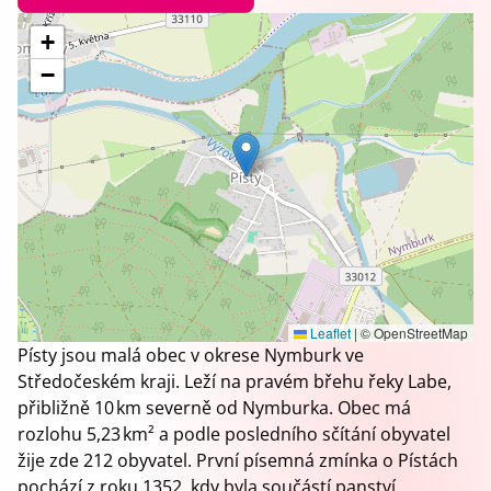
+
−
Leaflet
|
© OpenStreetMap
Písty jsou malá obec v okrese Nymburk ve
Středočeském kraji. Leží na pravém břehu řeky Labe,
přibližně 10 km severně od Nymburka. Obec má
rozlohu 5,23 km² a podle posledního sčítání obyvatel
žije zde 212 obyvatel. První písemná zmínka o Pístách
pochází z roku 1352, kdy byla součástí panství