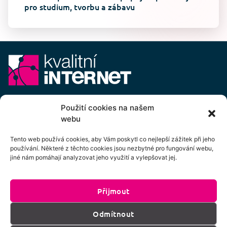
pro studium, tvorbu a zábavu
E-mail:
info@kvalitni-internet.cz
Použití cookies na našem
webu
Stanovy
pobočného spolku Kvalitní internet ICTP, z.s.
Cenový výměr pobočného spolku Kvalitní internet ICTP, z.s.
Tento web používá cookies, aby Vám poskytl co nejlepší zážitek při jeho
používání. Některé z těchto cookies jsou nezbytné pro fungování webu,
Přihlášení k odběru newsletteru
jiné nám pomáhají analyzovat jeho využití a vylepšovat jej.
Přijmout
Kliknutím na tlačítko souhlasíte se zpracováním
Odmítnout
os. údajů dle podmínek uvedených
zde
.