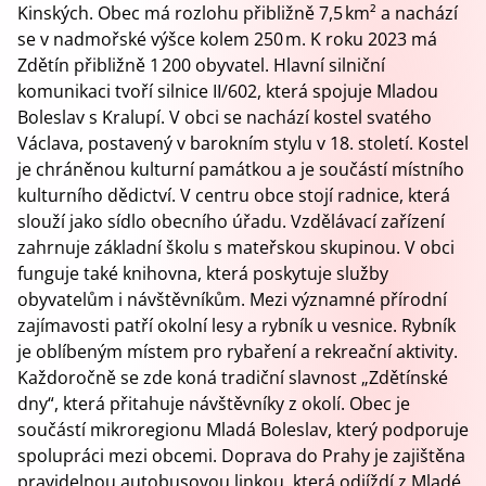
Kinských. Obec má rozlohu přibližně 7,5 km² a nachází
se v nadmořské výšce kolem 250 m. K roku 2023 má
Zdětín přibližně 1 200 obyvatel. Hlavní silniční
komunikaci tvoří silnice II/602, která spojuje Mladou
Boleslav s Kralupí. V obci se nachází kostel svatého
Václava, postavený v barokním stylu v 18. století. Kostel
je chráněnou kulturní památkou a je součástí místního
kulturního dědictví. V centru obce stojí radnice, která
slouží jako sídlo obecního úřadu. Vzdělávací zařízení
zahrnuje základní školu s mateřskou skupinou. V obci
funguje také knihovna, která poskytuje služby
obyvatelům i návštěvníkům. Mezi významné přírodní
zajímavosti patří okolní lesy a rybník u vesnice. Rybník
je oblíbeným místem pro rybaření a rekreační aktivity.
Každoročně se zde koná tradiční slavnost „Zdětínské
dny“, která přitahuje návštěvníky z okolí. Obec je
součástí mikroregionu Mladá Boleslav, který podporuje
spolupráci mezi obcemi. Doprava do Prahy je zajištěna
pravidelnou autobusovou linkou, která odjíždí z Mladé