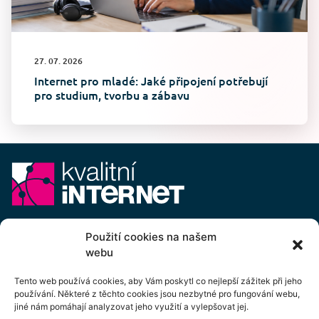
27. 07. 2026
Internet pro mladé: Jaké připojení potřebují
pro studium, tvorbu a zábavu
E-mail:
info@kvalitni-internet.cz
Použití cookies na našem
webu
Stanovy
pobočného spolku Kvalitní internet ICTP, z.s.
Cenový výměr pobočného spolku Kvalitní internet ICTP, z.s.
Tento web používá cookies, aby Vám poskytl co nejlepší zážitek při jeho
používání. Některé z těchto cookies jsou nezbytné pro fungování webu,
Přihlášení k odběru newsletteru
jiné nám pomáhají analyzovat jeho využití a vylepšovat jej.