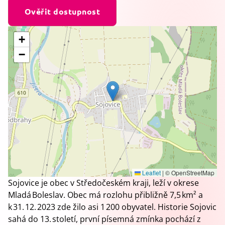
Ověřit dostupnost
+
−
Leaflet
|
© OpenStreetMap
Sojovice je obec v Středočeském kraji, leží v okrese
Mladá Boleslav. Obec má rozlohu přibližně 7,5 km² a
k 31. 12. 2023 zde žilo asi 1 200 obyvatel. Historie Sojovic
sahá do 13. století, první písemná zmínka pochází z