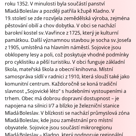
roku 1352. V minulosti byla součástí panství
Mladá Boleslav a později patřila k župě Kladno. V
19. století se zde rozvíjela zemědělská výroba, zejména
pěstování obilí a chov dobytka. V obci se nachází
barokní kostel sv. Vavřince z 1725, který je kulturní
památkou. Další významnou stavbou je socha sv. Josefa
z 1905, umístěná na hlavním náměstí. Sojovice jsou
obklopeny lesy a poli, což poskytuje vhodné podmínky
pro cyklistiku a pěší turistiku. V obci funguje základní
škola, mateřská škola a obecní knihovna. Místní
samospráva sídlí v radnici z 1910, která slouží také jako
komunitní centrum. Každoročně se koná tradiční
slavnost „Sojovické léto“ s hudebními vystoupeními a
trhem. Obec má dobrou dopravní dostupnost – je
napojena na silnici I/7 a blízko je železniční stanice
Mladá Boleslav. V blízkosti se nachází průmyslová zóna
Mladá Boleslav, kde jsou zaměstnání pro místní
obyvatele. Sojovice jsou součástí mikroregionu
Mladá Boleslav – Kladno, který podporuje regionální