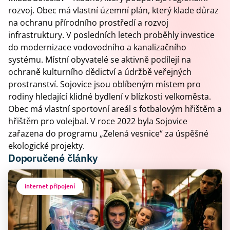
rozvoj. Obec má vlastní územní plán, který klade důraz
na ochranu přírodního prostředí a rozvoj
infrastruktury. V posledních letech proběhly investice
do modernizace vodovodního a kanalizačního
systému. Místní obyvatelé se aktivně podílejí na
ochraně kulturního dědictví a údržbě veřejných
prostranství. Sojovice jsou oblíbeným místem pro
rodiny hledající klidné bydlení v blízkosti velkoměsta.
Obec má vlastní sportovní areál s fotbalovým hřištěm a
hřištěm pro volejbal. V roce 2022 byla Sojovice
zařazena do programu „Zelená vesnice“ za úspěšné
ekologické projekty.
Doporučené články
internet připojení