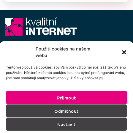
E-mail:
info@kvalitni-internet.cz
Použití cookies na našem
webu
Stanovy
pobočného spolku Kvalitní internet ICTP, z.s.
Cenový výměr pobočného spolku Kvalitní internet ICTP, z.s.
Tento web používá cookies, aby Vám poskytl co nejlepší zážitek při jeho
používání. Některé z těchto cookies jsou nezbytné pro fungování webu,
Přihlášení k odběru newsletteru
jiné nám pomáhají analyzovat jeho využití a vylepšovat jej.
Přijmout
Kliknutím na tlačítko souhlasíte se zpracováním
Odmítnout
os. údajů dle podmínek uvedených
zde
.
Nastavit