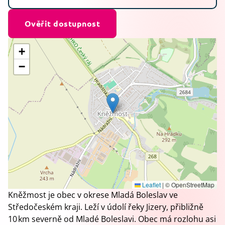
Ověřit dostupnost
+
−
Leaflet
|
© OpenStreetMap
Kněžmost je obec v okrese Mladá Boleslav ve
Středočeském kraji. Leží v údolí řeky Jizery, přibližně
10 km severně od Mladé Boleslavi. Obec má rozlohu asi