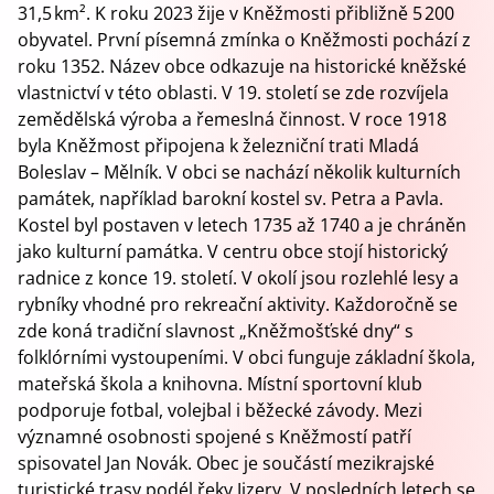
31,5 km². K roku 2023 žije v Kněžmosti přibližně 5 200
obyvatel. První písemná zmínka o Kněžmosti pochází z
roku 1352. Název obce odkazuje na historické kněžské
vlastnictví v této oblasti. V 19. století se zde rozvíjela
zemědělská výroba a řemeslná činnost. V roce 1918
byla Kněžmost připojena k železniční trati Mladá
Boleslav – Mělník. V obci se nachází několik kulturních
památek, například barokní kostel sv. Petra a Pavla.
Kostel byl postaven v letech 1735 až 1740 a je chráněn
jako kulturní památka. V centru obce stojí historický
radnice z konce 19. století. V okolí jsou rozlehlé lesy a
rybníky vhodné pro rekreační aktivity. Každoročně se
zde koná tradiční slavnost „Kněžmošťské dny“ s
folklórními vystoupeními. V obci funguje základní škola,
mateřská škola a knihovna. Místní sportovní klub
podporuje fotbal, volejbal i běžecké závody. Mezi
významné osobnosti spojené s Kněžmostí patří
spisovatel Jan Novák. Obec je součástí mezikrajské
turistické trasy podél řeky Jizery. V posledních letech se