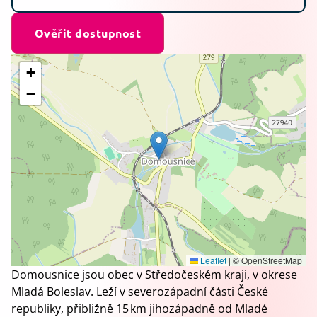
Ověřit dostupnost
+
−
Leaflet
|
© OpenStreetMap
Domousnice jsou obec v Středočeském kraji, v okrese
Mladá Boleslav. Leží v severozápadní části České
republiky, přibližně 15 km jihozápadně od Mladé