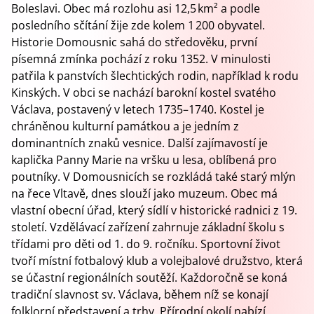
Boleslavi. Obec má rozlohu asi 12,5 km² a podle
posledního sčítání žije zde kolem 1 200 obyvatel.
Historie Domousnic sahá do středověku, první
písemná zmínka pochází z roku 1352. V minulosti
patřila k panstvích šlechtických rodin, například k rodu
Kinských. V obci se nachází barokní kostel svatého
Václava, postavený v letech 1735–1740. Kostel je
chráněnou kulturní památkou a je jedním z
dominantních znaků vesnice. Další zajímavostí je
kaplička Panny Marie na vršku u lesa, oblíbená pro
poutníky. V Domousnicích se rozkládá také starý mlýn
na řece Vltavě, dnes slouží jako muzeum. Obec má
vlastní obecní úřad, který sídlí v historické radnici z 19.
století. Vzdělávací zařízení zahrnuje základní školu s
třídami pro děti od 1. do 9. ročníku. Sportovní život
tvoří místní fotbalový klub a volejbalové družstvo, která
se účastní regionálních soutěží. Každoročně se koná
tradiční slavnost sv. Václava, během níž se konají
folklorní představení a trhy. Přírodní okolí nabízí