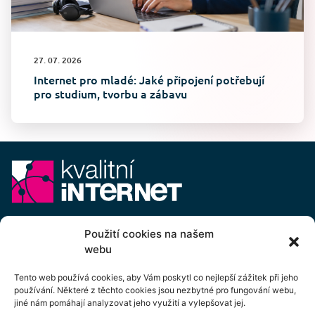
27. 07. 2026
Internet pro mladé: Jaké připojení potřebují
pro studium, tvorbu a zábavu
E-mail:
info@kvalitni-internet.cz
Použití cookies na našem
webu
Stanovy
pobočného spolku Kvalitní internet ICTP, z.s.
Cenový výměr pobočného spolku Kvalitní internet ICTP, z.s.
Tento web používá cookies, aby Vám poskytl co nejlepší zážitek při jeho
používání. Některé z těchto cookies jsou nezbytné pro fungování webu,
Přihlášení k odběru newsletteru
jiné nám pomáhají analyzovat jeho využití a vylepšovat jej.