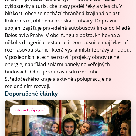
cyklostezky a turistické trasy podél řeky a v lesích. V
blízkosti obce se nachází chráněná krajinná oblast
Kokořínsko, oblíbená pro skalní útvary. Dopravní
spojení zajišťuje pravidelná autobusová linka do Mladé
Boleslavi a Prahy. V obci funguje pošta, knihovna a
několik drogerií a restaurací. Domousnice mají vlastní
rozhlasovou stanici, která vysílá místní zprávy a hudbu.
V posledních letech se rozvíjí projekty obnovitelné
energie, například solární panely na veřejných
budovách. Obec je součástí sdružení obcí
Středočeského kraje a aktivně spolupracuje na
regionálním rozvoji.
Doporučené články
internet připojení