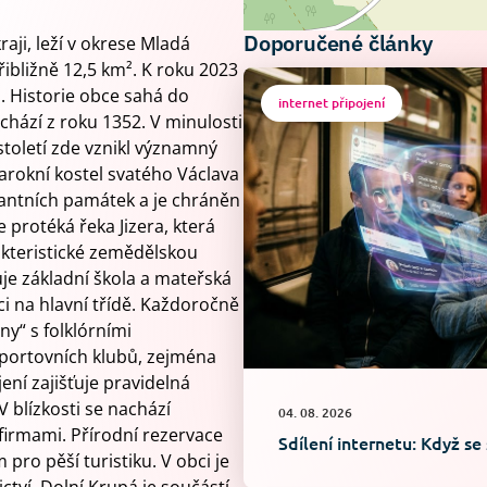
Doporučené články
aji, leží v okrese Mladá
řibližně 12,5 km². K roku 2023
. Historie obce sahá do
internet připojení
hází z roku 1352. V minulosti
 století zde vznikl významný
arokní kostel svatého Václava
nantních památek a je chráněn
e protéká řeka Jizera, která
rakteristické zemědělskou
je základní škola a mateřská
ci na hlavní třídě. Každoročně
ny“ s folklórními
sportovních klubů, zejména
ení zajišťuje pravidelná
V blízkosti se nachází
04. 08. 2026
firmami. Přírodní rezervace
Sdílení internetu: Když se
pro pěší turistiku. V obci je