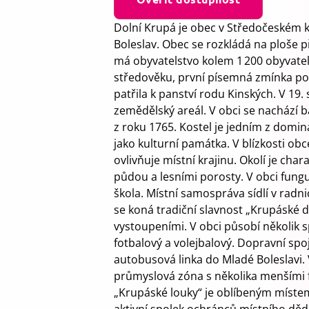
Dolní Krupá je obec v Středočeském kr
Boleslav. Obec se rozkládá na ploše p
má obyvatelstvo kolem 1 200 obyvatel
středověku, první písemná zmínka poc
patřila k panství rodu Kinských. V 19.
zemědělský areál. V obci se nachází b
z roku 1765. Kostel je jedním z domi
jako kulturní památka. V blízkosti obc
ovlivňuje místní krajinu. Okolí je cha
půdou a lesními porosty. V obci fungu
škola. Místní samospráva sídlí v radni
se koná tradiční slavnost „Krupáské d
vystoupeními. V obci působí několik 
fotbalový a volejbalový. Dopravní spoj
autobusová linka do Mladé Boleslavi. 
průmyslová zóna s několika menšími 
„Krupáské louky“ je oblíbeným místem 