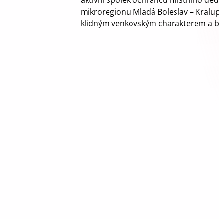
aktivní spolek ochránců místního dědi
mikroregionu Mladá Boleslav – Kralup
klidným venkovským charakterem a bl