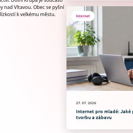
ctví. Dolní Krupá je součástí
y nad Vltavou. Obec se pyšní
ízkostí k velkému městu.
Internet
27. 07. 2026
Internet pro mladé: Jaké 
tvorbu a zábavu