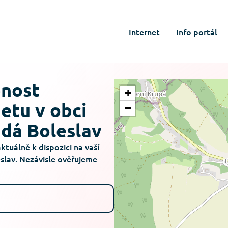
Internet
Info portál
pnost
+
netu v obci
−
adá Boleslav
aktuálně k dispozici na vaší
slav. Nezávisle ověřujeme