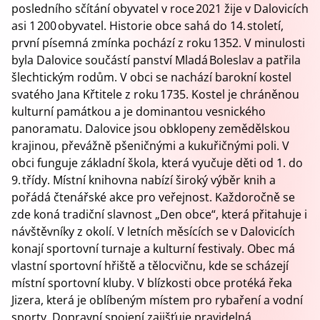
posledního sčítání obyvatel v roce 2021 žije v Dalovicích
asi 1 200 obyvatel. Historie obce sahá do 14. století,
první písemná zmínka pochází z roku 1352. V minulosti
byla Dalovice součástí panství Mladá Boleslav a patřila
šlechtickým rodům. V obci se nachází barokní kostel
svatého Jana Křtitele z roku 1735. Kostel je chráněnou
kulturní památkou a je dominantou vesnického
panoramatu. Dalovice jsou obklopeny zemědělskou
krajinou, převážně pšeničnými a kukuřičnými poli. V
obci funguje základní škola, která vyučuje děti od 1. do
9. třídy. Místní knihovna nabízí široký výběr knih a
pořádá čtenářské akce pro veřejnost. Každoročně se
zde koná tradiční slavnost „Den obce“, která přitahuje i
návštěvníky z okolí. V letních měsících se v Dalovicích
konají sportovní turnaje a kulturní festivaly. Obec má
vlastní sportovní hřiště a tělocvičnu, kde se scházejí
místní sportovní kluby. V blízkosti obce protéká řeka
Jizera, která je oblíbeným místem pro rybaření a vodní
sporty. Dopravní spojení zajišťuje pravidelná