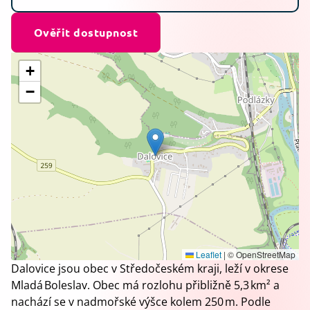
Ověřit dostupnost
+
−
Leaflet
|
© OpenStreetMap
Dalovice jsou obec v Středočeském kraji, leží v okrese
Mladá Boleslav. Obec má rozlohu přibližně 5,3 km² a
nachází se v nadmořské výšce kolem 250 m. Podle