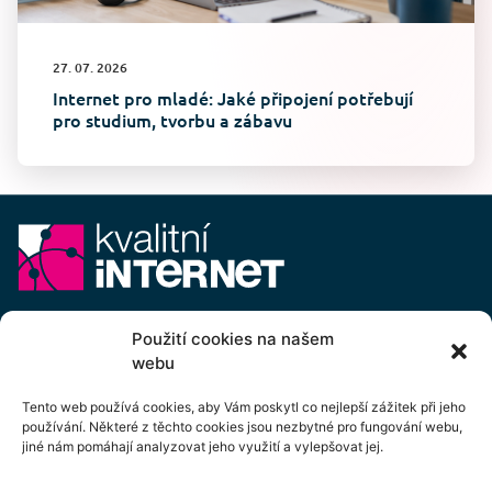
27. 07. 2026
Internet pro mladé: Jaké připojení potřebují
pro studium, tvorbu a zábavu
E-mail:
info@kvalitni-internet.cz
Použití cookies na našem
webu
Stanovy
pobočného spolku Kvalitní internet ICTP, z.s.
Cenový výměr pobočného spolku Kvalitní internet ICTP, z.s.
Tento web používá cookies, aby Vám poskytl co nejlepší zážitek při jeho
používání. Některé z těchto cookies jsou nezbytné pro fungování webu,
Přihlášení k odběru newsletteru
jiné nám pomáhají analyzovat jeho využití a vylepšovat jej.