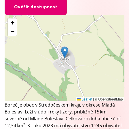
Ověřit dostupnost
+
−
Leaflet
|
© OpenStreetMap
Boreč je obec v Středočeském kraji, v okrese Mladá
Boleslav. Leží v údolí řeky Jizery, přibližně 15 km
severně od Mladé Boleslavi. Celková rozloha obce činí
12,34 km². K roku 2023 má obyvatelstvo 1 245 obyvatel.