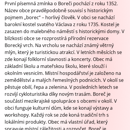
První písemná zmínka o Boreči pochází z roku 1352.
Název obce pravděpodobně souvisí s historickým
pojmem „borec“ – horlivý člověk. V obci se nachází
barokní kostel svatého Václava z roku 1735. Kostel je
zasazen do malebného náměstí s historickými domy. V
blízkosti obce se rozprostírá přírodní rezervace
Borecký vrch. Na vrcholu se nachází známý větrný
mlýn, který je turistickou atrakcí. V letních měsících se
zde konají folklorní slavnosti a koncerty. Obec má
základní školu a mateřskou školu, které slouží i
okolním vesnicím. Místní hospodářství je založeno na
zemědělství a malých řemeslných podnicích. V okolí se
pěstuje obilí, řepa a zelenina. V posledních letech se
rozvíjí cykloturistika díky novým trasám. Boreč je
součástí mezikrajské spolupráce s obcemi v okolí. V
obci funguje kulturní dům, kde se konají výstavy a
workshopy. Každý rok se zde koná tradiční trh s
lokálními produkty. Obec má vlastní úřad, který
spravuje místní záležitosti a rozpočet. Boreč je