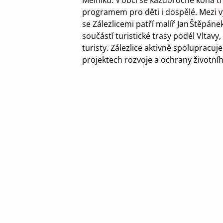
Mělníku. V obci se každoročně koná tr
programem pro děti i dospělé. Mezi
se Zálezlicemi patří malíř Jan Štěpáne
součástí turistické trasy podél Vltavy, 
turisty. Zálezlice aktivně spolupracuj
projektech rozvoje a ochrany životníh