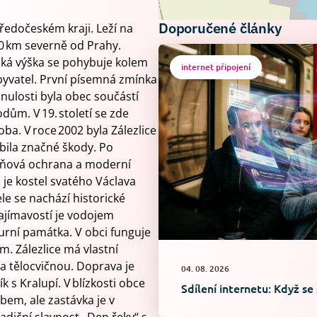
Doporučené články
tředočeském kraji. Leží na
30 km severně od Prahy.
ská výška se pohybuje kolem
internet připojení
obyvatel. První písemná zmínka
inulosti byla obec součástí
odům. V 19. století se zde
ba. V roce 2002 byla Zálezlice
bila značné škody. Po
dňová ochrana a moderní
je kostel svatého Václava
ele se nachází historické
zajímavostí je vodojem
turní památka. V obci funguje
m. Zálezlice má vlastní
a tělocvičnou. Doprava je
04. 08. 2026
ík s Kralupí. V blízkosti obce
Sdílení internetu: Když se
bem, ale zastávka je v