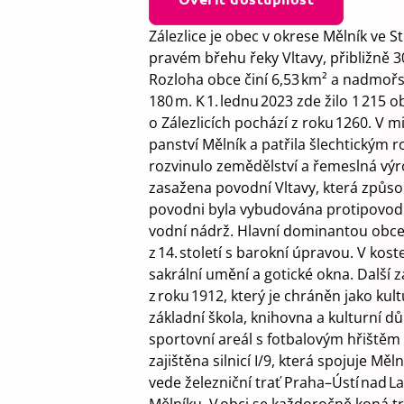
Zálezlice je obec v okrese Mělník ve S
pravém břehu řeky Vltavy, přibližně 
Rozloha obce činí 6,53 km² a nadmoř
180 m. K 1. lednu 2023 zde žilo 1 215 
o Zálezlicích pochází z roku 1260. V m
panství Mělník a patřila šlechtickým r
rozvinulo zemědělství a řemeslná výro
zasažena povodní Vltavy, která způso
povodni byla vybudována protipovo
vodní nádrž. Hlavní dominantou obce 
z 14. století s barokní úpravou. V kost
sakrální umění a gotické okna. Další 
z roku 1912, který je chráněn jako kul
základní škola, knihovna a kulturní dů
sportovní areál s fotbalovým hřištěm 
zajištěna silnicí I/9, která spojuje Měln
vede železniční trať Praha–Ústí nad La