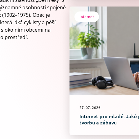
adiční slavnost „Den řeky“ s
 významné osobnosti spojené
k (1902–1975). Obec je
Internet
která láká cyklisty a pěší
e s okolními obcemi na
o prostředí.
27. 07. 2026
Internet pro mladé: Jaké 
tvorbu a zábavu