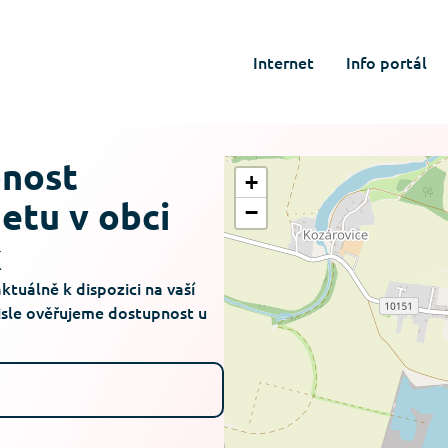
Internet
Info portál
pnost
+
netu v obci
−
k
aktuálně k dispozici na vaší
visle ověřujeme dostupnost u